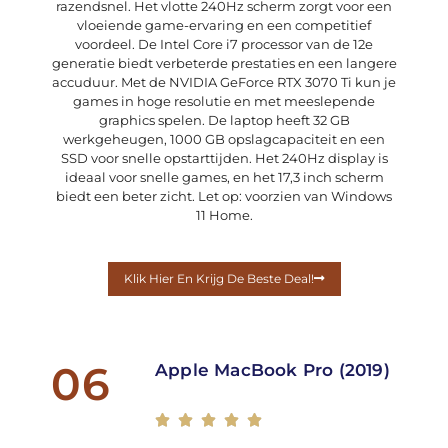
razendsnel. Het vlotte 240Hz scherm zorgt voor een
vloeiende game-ervaring en een competitief
voordeel. De Intel Core i7 processor van de 12e
generatie biedt verbeterde prestaties en een langere
accuduur. Met de NVIDIA GeForce RTX 3070 Ti kun je
games in hoge resolutie en met meeslepende
graphics spelen. De laptop heeft 32 GB
werkgeheugen, 1000 GB opslagcapaciteit en een
SSD voor snelle opstarttijden. Het 240Hz display is
ideaal voor snelle games, en het 17,3 inch scherm
biedt een beter zicht. Let op: voorzien van Windows
11 Home.
Klik Hier En Krijg De Beste Deal!
06
Apple MacBook Pro (2019)




