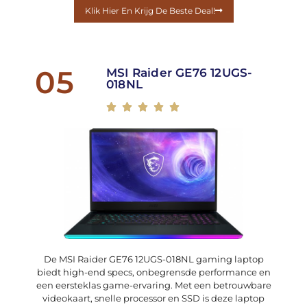
Klik Hier En Krijg De Beste Deal!
05
MSI Raider GE76 12UGS-
018NL





De MSI Raider GE76 12UGS-018NL gaming laptop
biedt high-end specs, onbegrensde performance en
een eersteklas game-ervaring. Met een betrouwbare
videokaart, snelle processor en SSD is deze laptop