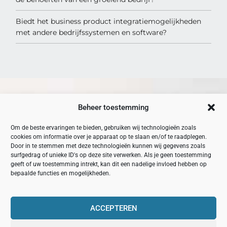
Biedt het business product integratiemogelijkheden
met andere bedrijfssystemen en software?
Beheer toestemming
Om de beste ervaringen te bieden, gebruiken wij technologieën zoals
ABC Zaken
, Gemeenschap Van Mensen Met Een Passie Voor
cookies om informatie over je apparaat op te slaan en/of te raadplegen.
Zaken
Door in te stemmen met deze technologieën kunnen wij gegevens zoals
surfgedrag of unieke ID's op deze site verwerken. Als je geen toestemming
geeft of uw toestemming intrekt, kan dit een nadelige invloed hebben op
bepaalde functies en mogelijkheden.
Site-Koppelingen
Motor - Gereedschap
Ambassadeurs
Car Audio
ACCEPTEREN
Adverteren
Auto Stoel