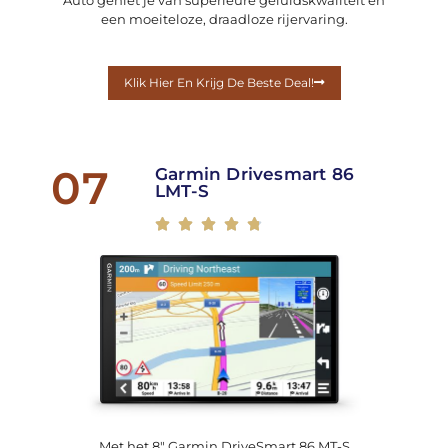
Auto geniet je van superieure geluidskwaliteit en
een moeiteloze, draadloze rijervaring.
Klik Hier En Krijg De Beste Deal!
07
Garmin Drivesmart 86
LMT-S





Met het 8″ Garmin DriveSmart 86 MT-S