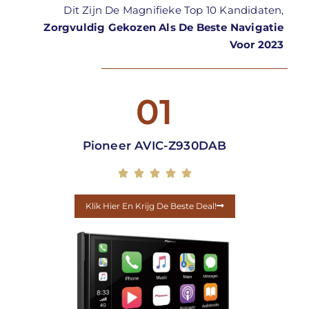
Dit Zijn De Magnifieke Top 10 Kandidaten,
Zorgvuldig Gekozen Als De Beste Navigatie
Voor 2023
01
Pioneer AVIC-Z930DAB





Klik Hier En Krijg De Beste Deal!