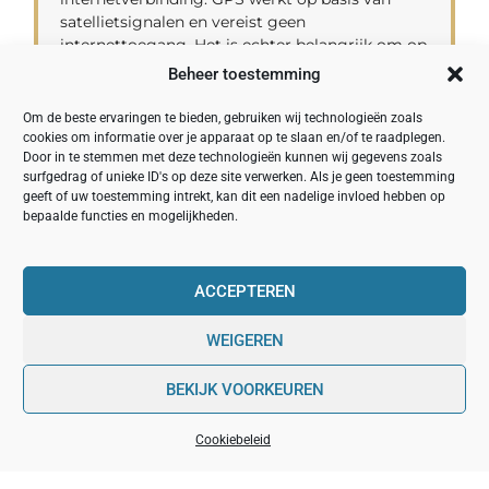
satellietsignalen en vereist geen
internettoegang. Het is echter belangrijk om op
te merken dat sommige navigatie-apps
Beheer toestemming
aanvullende functies.
Om de beste ervaringen te bieden, gebruiken wij technologieën zoals
cookies om informatie over je apparaat op te slaan en/of te raadplegen.
Door in te stemmen met deze technologieën kunnen wij gegevens zoals
surfgedrag of unieke ID's op deze site verwerken. Als je geen toestemming
geeft of uw toestemming intrekt, kan dit een nadelige invloed hebben op
bepaalde functies en mogelijkheden.
Het Is Tijd Voor Het Ultieme
Beslissingsmoment!
NEEM EEN WELOVERWOGEN BESLISSING MET
ACCEPTEREN
ONZE GIDS VOOR DE BESTE NAVIGATIE
Bij het nemen van een weloverwogen
WEIGEREN
beslissing voor de beste navigatie is het
belangrijk om rekening te houden met
BEKIJK VOORKEUREN
factoren zoals functionaliteit, schermgrootte en
gebruiksgemak, nauwkeurigheid en
Cookiebeleid
kaartdekking, updatemogelijkheden, prijs en
budget, evenals reviews en beoordelingen van
Top