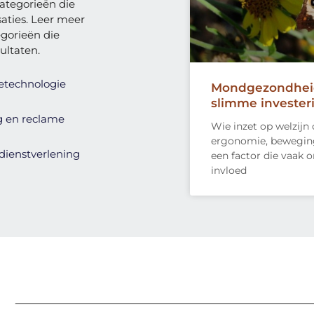
categorieën die
saties. Leer meer
gorieën die
ultaten.
etechnologie
Mondgezondheid
slimme invester
g en reclame
Wie inzet op welzijn 
ergonomie, beweging 
 dienstverlening
een factor die vaak o
invloed