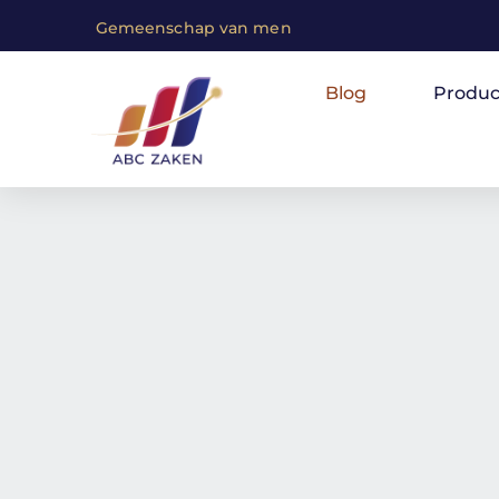
G
e
m
e
e
n
s
c
h
a
p
v
a
n
m
e
n
s
e
n
m
e
t
e
e
Blog
Produc