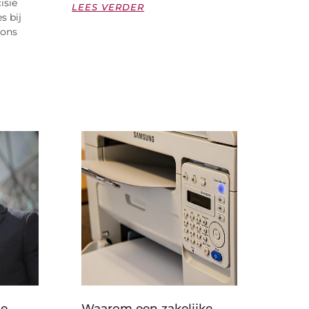
isie
LEES VERDER
s bij
zons
de
Waarom een zakelijke