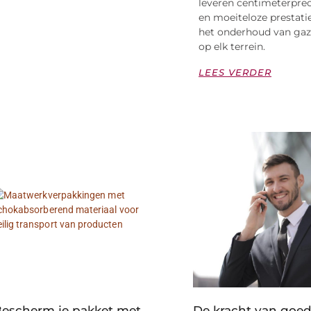
leveren centimeterprec
en moeiteloze prestatie
het onderhoud van ga
op elk terrein.
LEES VERDER
escherm je pakket met
De kracht van goe