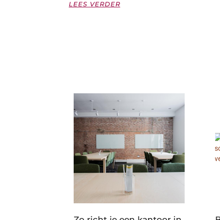
LEES VERDER
Zo richt je een kantoor in
B