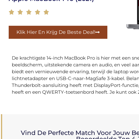





Klik Hier En Krijg De Beste Deal!
De krachtigste 14-inch MacBook Pro is hier met een sne
beeldscherm, uitstekende camera en audio, en veel a
biedt een vernieuwende ervaring, terwijl de laptop w
lichtnetadapter en USB-C-naar-MagSafe 3-kabel. Belan
Thunderbolt-aansluiting heeft met DisplayPort-funct
heeft en een QWERTY-toetsenbord heeft. Je kunt ook 2
Vind De Perfecte Match Voor Jouw B