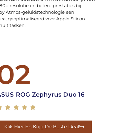
0p resolutie en betere prestaties bij
olby Atmos-geluidstechnologie een
, geoptimaliseerd voor Apple Silicon
multitasken.
02
ASUS ROG Zephyrus Duo 16





Klik Hier En Krijg De Beste Deal!