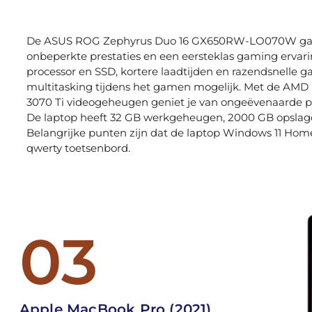
De ASUS ROG Zephyrus Duo 16 GX650RW-LO070W gami
onbeperkte prestaties en een eersteklas gaming ervarin
processor en SSD, kortere laadtijden en razendsnelle
multitasking tijdens het gamen mogelijk. Met de AMD
3070 Ti videogeheugen geniet je van ongeëvenaarde 
De laptop heeft 32 GB werkgeheugen, 2000 GB opslagcap
Belangrijke punten zijn dat de laptop Windows 11 Home
qwerty toetsenbord.
03
Apple MacBook Pro (2021)