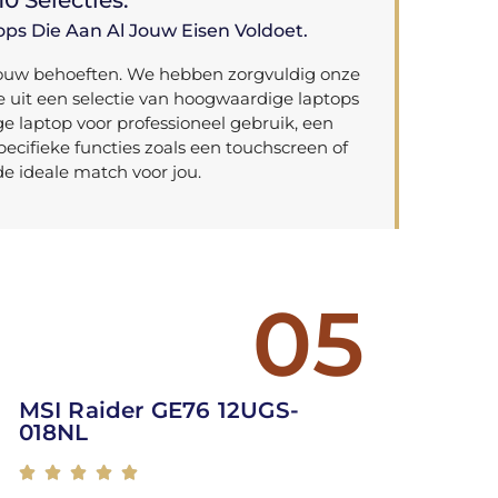
0 Selecties.
ps Die Aan Al Jouw Eisen Voldoet.
op jouw behoeften. We hebben zorgvuldig onze
e uit een selectie van hoogwaardige laptops
ge laptop voor professioneel gebruik, een
ecifieke functies zoals een touchscreen of
de ideale match voor jou.
05
MSI Raider GE76 12UGS-
018NL




