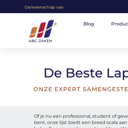
G
e
m
e
e
n
s
c
h
a
p
v
a
n
m
e
n
s
e
n
m
e
t
Blog
Produc
De Beste Lap
ONZE EXPERT SAMENGESTE
Of je nu een professional, student of g
bent, onze lijst biedt een breed scala aa