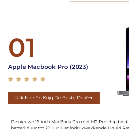
01
Apple Macbook Pro (2023)





Klik Hier En Krijg De Beste Deal!
De nieuwe 16-inch MacBook Pro met M2 Pro chip biedt
batterijduur tot 22 uur. Het indrukwekkende Liquid 