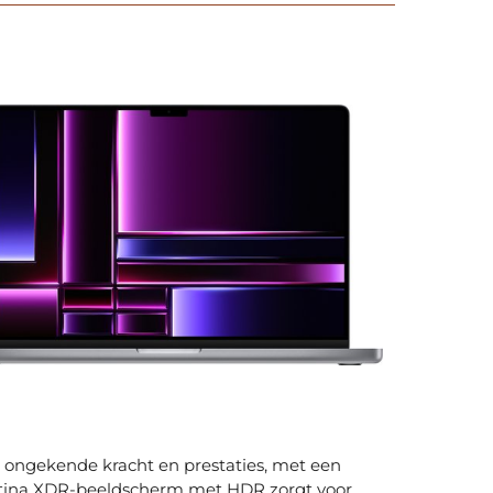
 ongekende kracht en prestaties, met een
Retina XDR-beeldscherm met HDR zorgt voor