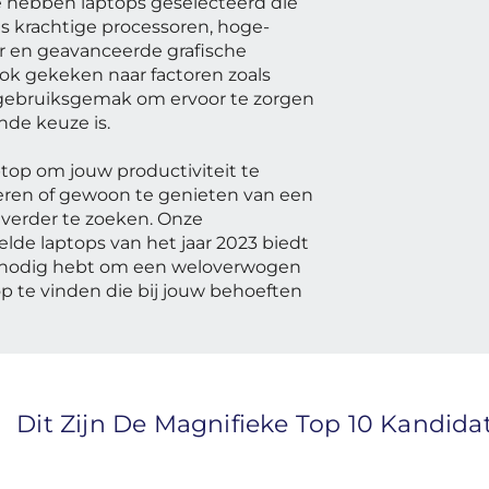
 hebben laptops geselecteerd die
ls krachtige processoren, hoge-
uur en geavanceerde grafische
k gekeken naar factoren zoals
n gebruiksgemak om ervoor te zorgen
nde keuze is.
ptop om jouw productiviteit te
oeren of gewoon te genieten van een
t verder te zoeken. Onze
lde laptops van het jaar 2023 biedt
je nodig hebt om een weloverwogen
p te vinden die bij jouw behoeften
Dit Zijn De Magnifieke Top 10 Kandida