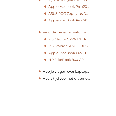
Apple Macbook Pro (2023)
ASUS ROG Zephyrus Duo 16
Apple MacBook Pro (2021)
Vind de perfecte match voor jouw behoeften uit onze zorgvuldig beoordeelde top 4-10 selecties.
MSI Vector GP76 12UH-047NL
MSI Raider GE76 12UGS-018NL
Apple MacBook Pro (2019)
HP EliteBook 860 G9
Heb je vragen over Laptops ?
Het is tijd voor het ultieme beslissingsmoment!