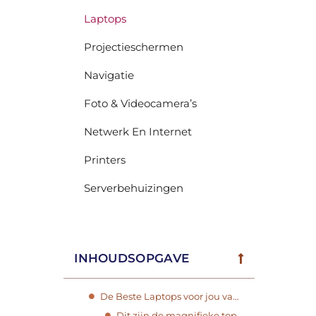
Laptops
Projectieschermen
Navigatie
Foto & Videocamera’s
Netwerk En Internet
Printers
Serverbehuizingen
INHOUDSOPGAVE
De Beste Laptops voor jou van het Jaar 2023​
Dit zijn de magnifieke top 10 kandidaten, zorgvuldig gekozen als De Beste Laptops voor 2023