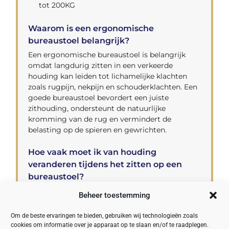
tot 200KG
Waarom is een ergonomische
bureaustoel belangrijk?
Een ergonomische bureaustoel is belangrijk
omdat langdurig zitten in een verkeerde
houding kan leiden tot lichamelijke klachten
zoals rugpijn, nekpijn en schouderklachten. Een
goede bureaustoel bevordert een juiste
zithouding, ondersteunt de natuurlijke
kromming van de rug en vermindert de
belasting op de spieren en gewrichten.
Hoe vaak moet ik van houding
veranderen tijdens het zitten op een
bureaustoel?
Het wordt aanbevolen om elke 30 minuten van
Beheer toestemming
houding te veranderen tijdens het zitten op een
bureaustoel. Sta op, rek uw spieren, loop rond of
Om de beste ervaringen te bieden, gebruiken wij technologieën zoals
doe wat eenvoudige stretchoefeningen om de
cookies om informatie over je apparaat op te slaan en/of te raadplegen.