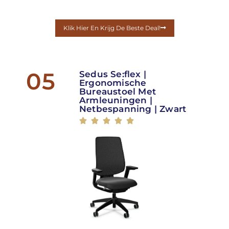
Klik Hier En Krijg De Beste Deal!
05
Sedus Se:flex |
Ergonomische
Bureaustoel Met
Armleuningen |
Netbespanning | Zwart




