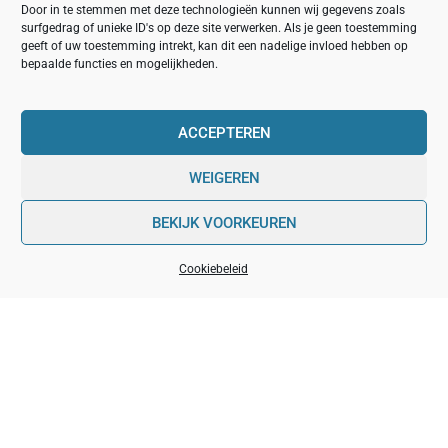
bloedsomloop te bevorderen en sp.
Door in te stemmen met deze technologieën kunnen wij gegevens zoals
surfgedrag of unieke ID's op deze site verwerken. Als je geen toestemming
geeft of uw toestemming intrekt, kan dit een nadelige invloed hebben op
bepaalde functies en mogelijkheden.
Het Is Tijd Voor Het Ultieme
ACCEPTEREN
Beslissingsmoment!
WEIGEREN
NEEM EEN WELOVERWOGEN BESLISSING MET
ONZE GIDS VOOR DE BESTE BUREAUSTOELEN
BEKIJK VOORKEUREN
De samenvatting van de zin is als volgt: Bij het
kiezen van de beste bureaustoel zijn er
Cookiebeleid
verschillende belangrijke aspecten om
rekening mee te houden, zoals ergonomie,
Top
comfort, duurzaamheid, verstelbaarheid,
ademend vermogen, klantbeoordelingen en
garantie. Door deze richtlijnen te volgen en je
persoonlijke voorkeuren en budget in
overweging te nemen, kun je een
weloverwogen beslissing nemen bij het
selecteren van de ideale bureaustoel die aan