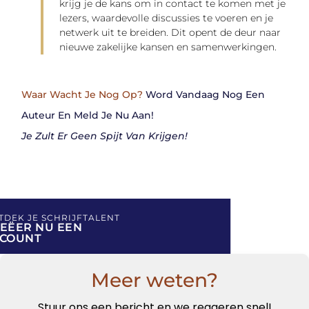
krijg je de kans om in contact te komen met je
lezers, waardevolle discussies te voeren en je
netwerk uit te breiden. Dit opent de deur naar
nieuwe zakelijke kansen en samenwerkingen.
Waar Wacht Je Nog Op?
Word Vandaag Nog Een
Auteur En Meld Je Nu Aan!
Je Zult Er Geen Spijt Van Krijgen!
TDEK JE SCHRIJFTALENT
EËER NU EEN
CCOUNT
Meer weten?
Stuur ons een bericht en we reageren snel!