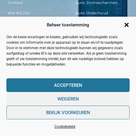
Contact
Auto Zonneschermen
Wie Wij Zijn
Auto Onderhoud
Website Index
Auto Motor Olie
Beheer toestemming
Geld Verdienen Met Je
Wieldoppen
Om de beste ervaringen te bieden, gebruiken wij technologieën zoals
Website: Jouw Complete
Gids
cookies om informatie over je apparaat op te slaan en/of te raadplegen.
Door in te stemmen met deze technologieën kunnen wij gegevens zoals
Backlinks Kopen In
surfgedrag of unieke ID's op deze site verwerken. Als je geen toestemming
Nederland: Jouw Gids Naar
geeft of uw toestemming intrekt, kan dit een nadelige invloed hebben op
Betere Online
Zichtbaarheid
bepaalde functies en mogelijkheden.
ACCEPTEREN
Elektronica
Kantoormeubelen
WEIGEREN
Laptops
Archiefkast
Projectieschermen
Bureau
BEKIJK VOORKEUREN
Navigatie
Bureaustoelen
Cookiebeleid
Foto & Videocamera’s
USB-Stick