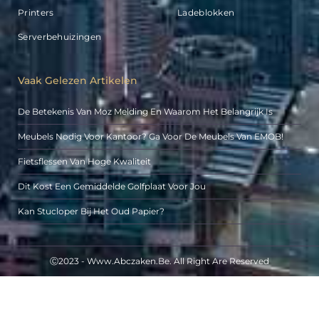
Printers
Ladeblokken
Serverbehuizingen
Vaak Gelezen Artikelen
De Betekenis Van Moz Melding En Waarom Het Belangrijk Is
Meubels Nodig Voor Kantoor? Ga Voor De Meubels Van EMOB!
Fietsflessen Van Hoge Kwaliteit
Dit Kost Een Gemiddelde Golfplaat Voor Jou
Kan Stucloper Bij Het Oud Papier?
Ⓒ2023 - Www.abczaken.be. All Right Are Reserved