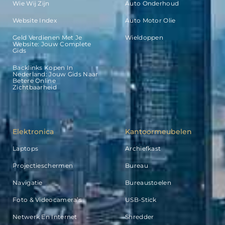
Wie Wij Zijn
Auto Onderhoud
Website Index
Auto Motor Olie
Geld Verdienen Met Je
Wieldoppen
Website: Jouw Complete
Gids
Backlinks Kopen In
Nederland: Jouw Gids Naar
Betere Online
Zichtbaarheid
Elektronica
Kantoormeubelen
Laptops
Archiefkast
Projectieschermen
Bureau
Navigatie
Bureaustoelen
Foto & Videocamera’s
USB-Stick
Netwerk En Internet
Shredder