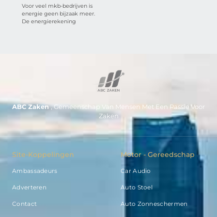
Voor veel mkb-bedrijven is
energie geen bijzaak meer.
De energierekening
ABC Zaken
, Gemeenschap Van Mensen Met Een Passie Voor
Zaken
Site-Koppelingen
Motor - Gereedschap
Ambassadeurs
Car Audio
Adverteren
Auto Stoel
Contact
Auto Zonneschermen