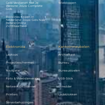
Geld Verdienen Met Je
Wieldoppen
Website: Jouw Complete
Gids
Backlinks Kopen In
Nederland: Jouw Gids Naar
Betere Online
Zichtbaarheid
Elektronica
Kantoormeubelen
Laptops
Archiefkast
Projectieschermen
Bureau
Navigatie
Bureaustoelen
Foto & Videocamera’s
USB-Stick
Netwerk En Internet
Shredder
Printers
Ladeblokken
Serverbehuizingen