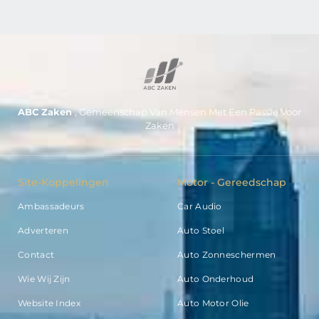
ABC Zaken
, Gemeenschap Van Mensen Met Een Passie Voor
Zaken
Site-Koppelingen
Motor - Gereedschap
Ambassadeurs
Car Audio
Adverteren
Auto Stoel
Contact
Auto Zonneschermen
Wie Wij Zijn
Auto Onderhoud
Website Index
Auto Motor Olie