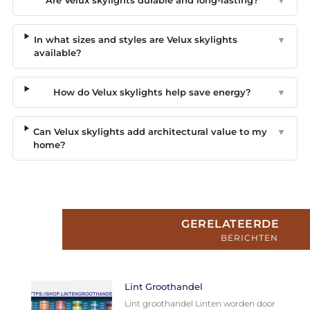
Are Velux skylights durable and long-lasting?
▼
In what sizes and styles are Velux skylights
▼
available?
How do Velux skylights help save energy?
▼
Can Velux skylights add architectural value to my
▼
home?
GERELATEERDE
BERICHTEN
Lint Groothandel
Lint groothandel Linten worden door