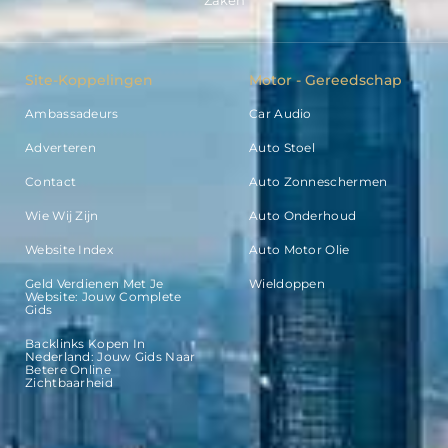
Site-Koppelingen
Motor - Gereedschap
Ambassadeurs
Car Audio
Adverteren
Auto Stoel
Contact
Auto Zonneschermen
Wie Wij Zijn
Auto Onderhoud
Website Index
Auto Motor Olie
Geld Verdienen Met Je
Wieldoppen
Website: Jouw Complete
Gids
Backlinks Kopen In
Nederland: Jouw Gids Naar
Betere Online
Zichtbaarheid