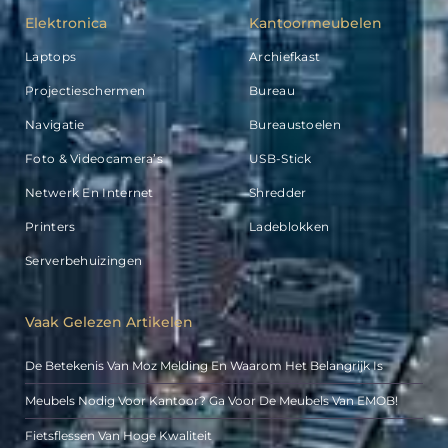
Elektronica
Kantoormeubelen
Laptops
Archiefkast
Projectieschermen
Bureau
Navigatie
Bureaustoelen
Foto & Videocamera’s
USB-Stick
Netwerk En Internet
Shredder
Printers
Ladeblokken
Serverbehuizingen
Vaak Gelezen Artikelen
De Betekenis Van Moz Melding En Waarom Het Belangrijk Is
Meubels Nodig Voor Kantoor? Ga Voor De Meubels Van EMOB!
Fietsflessen Van Hoge Kwaliteit