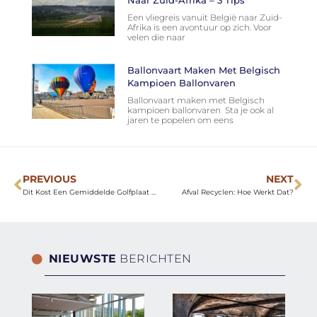
Naar Zuid-Afrika – 3 Tips
Een vliegreis vanuit België naar Zuid-
Afrika is een avontuur op zich. Voor
velen die naar
Ballonvaart Maken Met Belgisch
Kampioen Ballonvaren
Ballonvaart maken met Belgisch
kampioen ballonvaren Sta je ook al
jaren te popelen om eens
PREVIOUS
NEXT
Dit Kost Een Gemiddelde Golfplaat Voor Jou
Afval Recyclen: Hoe Werkt Dat?
NIEUWSTE
BERICHTEN