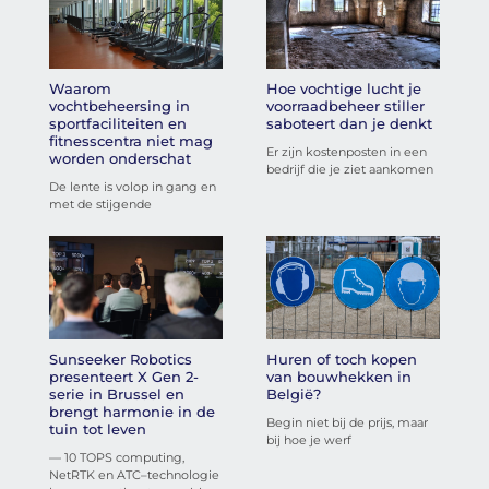
Waarom
Hoe vochtige lucht je
vochtbeheersing in
voorraadbeheer stiller
sportfaciliteiten en
saboteert dan je denkt
fitnesscentra niet mag
Er zijn kostenposten in een
worden onderschat
bedrijf die je ziet aankomen
De lente is volop in gang en
met de stijgende
Sunseeker Robotics
Huren of toch kopen
presenteert X Gen 2-
van bouwhekken in
serie in Brussel en
België?
brengt harmonie in de
Begin niet bij de prijs, maar
tuin tot leven
bij hoe je werf
— 10 TOPS computing,
NetRTK en ATC–technologie