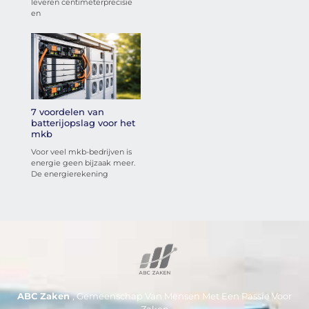
leveren centimeterprecisie
en
7 voordelen van
batterijopslag voor het
mkb
Voor veel mkb-bedrijven is
energie geen bijzaak meer.
De energierekening
ABC Zaken
, Gemeenschap Van Mensen Met Een Passie Voor
Zaken