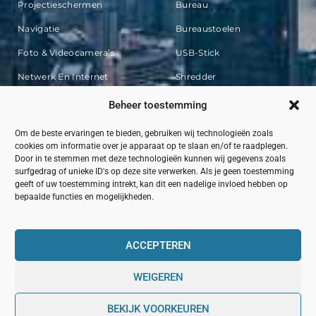
Projectieschermen
Bureau
Navigatie
Bureaustoelen
Foto & Videocamera’s
USB-Stick
Netwerk En Internet
Shredder
Printers
Ladeblokken
Beheer toestemming
Serverbehuizingen
Om de beste ervaringen te bieden, gebruiken wij technologieën zoals
cookies om informatie over je apparaat op te slaan en/of te raadplegen.
Door in te stemmen met deze technologieën kunnen wij gegevens zoals
Vaak Gelezen Artikelen
surfgedrag of unieke ID's op deze site verwerken. Als je geen toestemming
geeft of uw toestemming intrekt, kan dit een nadelige invloed hebben op
bepaalde functies en mogelijkheden.
De Betekenis Van Moz Melding En Waarom Het Belangrijk Is
Meubels Nodig Voor Kantoor? Ga Voor De Meubels Van EMOB!
ACCEPTEREN
Fietsflessen Van Hoge Kwaliteit
Dit Kost Een Gemiddelde Golfplaat Voor Jou
WEIGEREN
Top
Kan Stucloper Bij Het Oud Papier?
BEKIJK VOORKEUREN