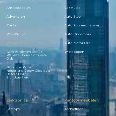
Ambassadeurs
Car Audio
Adverteren
Auto Stoel
Contact
Auto Zonneschermen
Wie Wij Zijn
Auto Onderhoud
Website Index
Auto Motor Olie
Geld Verdienen Met Je
Wieldoppen
Website: Jouw Complete
Gids
Backlinks Kopen In
Nederland: Jouw Gids Naar
Betere Online
Zichtbaarheid
Elektronica
Kantoormeubelen
Laptops
Archiefkast