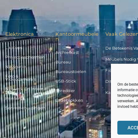
Elektronica
Kantoormeubele
Vaak Gelezen
N
Laptops
De Betekenis V
Archiefkast
Projectieschermen
Meubels Nodig 
Bureau
Navigatie
Fietsflessen Van
Bureaustoelen
Foto &
Videocamera’s
USB-Stick
Dit Kost Een Ge
Om de beste 
Netwerk En Internet
informatie o
Shredder
Kan Stucloper B
technologieë
Printers
Ladeblokken
verwerken. A
invloed heb
Serverbehuizingen
ACC