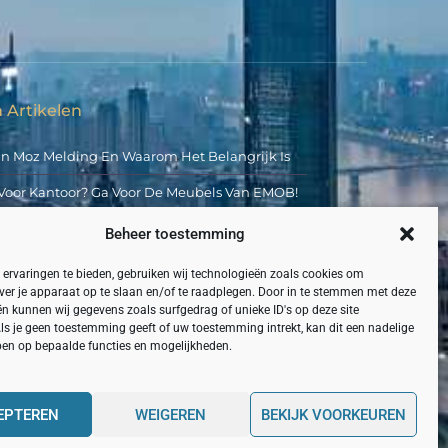
 Artikelen
an Moz Melding En Waarom Het Belangrijk Is
Voor Kantoor? Ga Voor De Meubels Van EMOB!
 Hoge Kwaliteit
Beheer toestemming
middelde Golfplaat Voor Jou
ervaringen te bieden, gebruiken wij technologieën zoals cookies om
ver je apparaat op te slaan en/of te raadplegen. Door in te stemmen met deze
ij Het Oud Papier?
n kunnen wij gegevens zoals surfgedrag of unieke ID's op deze site
ls je geen toestemming geeft of uw toestemming intrekt, kan dit een nadelige
ben op bepaalde functies en mogelijkheden.
EPTEREN
WEIGEREN
BEKIJK VOORKEUREN