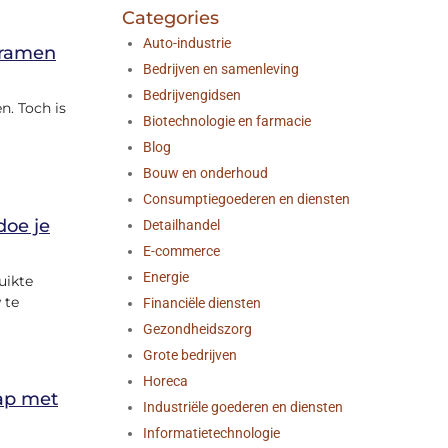
Categories
Auto-industrie
e ramen
Bedrijven en samenleving
Bedrijvengidsen
n. Toch is
Biotechnologie en farmacie
Blog
Bouw en onderhoud
Consumptiegoederen en diensten
doe je
Detailhandel
E-commerce
Energie
uikte
 te
Financiële diensten
Gezondheidszorg
Grote bedrijven
Horeca
rap met
Industriële goederen en diensten
Informatietechnologie