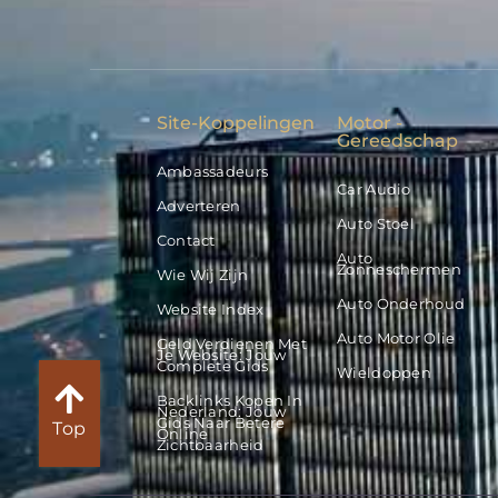
Site-Koppelingen
Motor -
Gereedschap
Ambassadeurs
Car Audio
Adverteren
Auto Stoel
Contact
Auto
Zonneschermen
Wie Wij Zijn
Auto Onderhoud
Website Index
Auto Motor Olie
Geld Verdienen Met
Je Website: Jouw
Complete Gids
Wieldoppen
Backlinks Kopen In
Nederland: Jouw
Gids Naar Betere
Top
Online
Zichtbaarheid