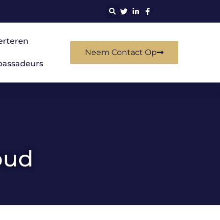
erteren
Neem Contact Op
assadeurs
oud