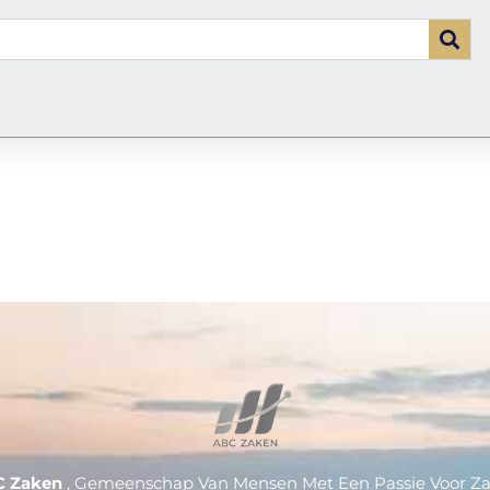
C Zaken
, Gemeenschap Van Mensen Met Een Passie Voor Z