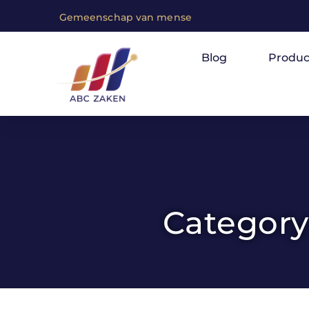
G
e
m
e
e
n
s
c
h
a
p
v
a
n
m
e
n
s
e
n
m
e
t
e
e
n
Blog
Produc
Categor