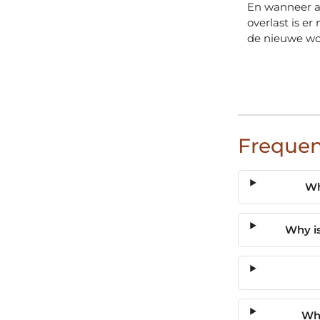
En wanneer a
overlast is e
de nieuwe wo
Frequen
Wh
Why is
Why