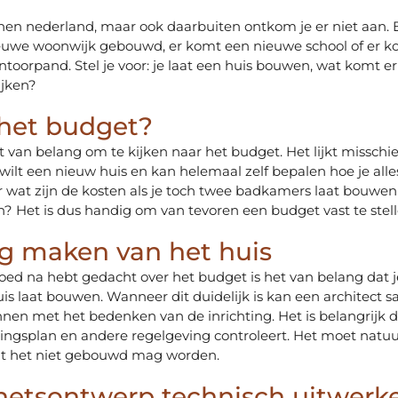
nnen
nederland
, maar ook daarbuiten ontkom je er niet aan. 
euwe woonwijk gebouwd, er komt een nieuwe school of er 
toorpand. Stel je voor: je laat een huis bouwen, wat komt e
ijken?
 het budget?
het van belang om te kijken naar het budget. Het lijkt misschi
 wilt een nieuw huis en kan helemaal zelf bepalen hoe je alles
wat zijn de kosten als je toch twee badkamers laat bouwen
n? Het is dus handig om van tevoren een budget vast te stell
ng maken van het huis
ed na hebt gedacht over het budget is het van belang dat 
uis laat bouwen. Wanneer dit duidelijk is kan een architect 
nen met het bedenken van de inrichting. Het is belangrijk d
ngsplan en andere regelgeving controleert. Het moet natuur
dat het niet gebouwd mag worden.
hetsontwerp technisch uitwerk