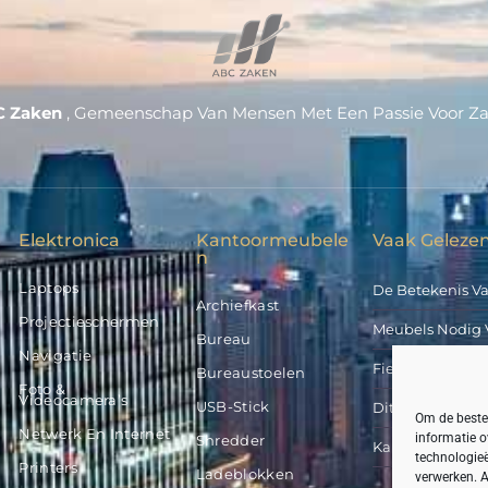
C Zaken
, Gemeenschap Van Mensen Met Een Passie Voor Z
Elektronica
Kantoormeubele
Vaak Gelezen
N
Laptops
De Betekenis V
Archiefkast
Projectieschermen
Meubels Nodig 
Bureau
Navigatie
Fietsflessen Van
Bureaustoelen
Foto &
Videocamera’s
USB-Stick
Dit Kost Een Ge
Om de beste 
Netwerk En Internet
informatie o
Shredder
Kan Stucloper B
technologieë
Printers
Ladeblokken
verwerken. A