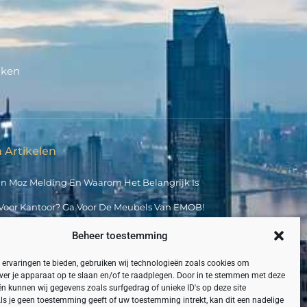
aken
 Artikelen
an Moz Melding En Waarom Het Belangrijk Is
Voor Kantoor? Ga Voor De Meubels Van EMOB!
 Hoge Kwaliteit
Beheer toestemming
middelde Golfplaat Voor Jou
ervaringen te bieden, gebruiken wij technologieën zoals cookies om
ver je apparaat op te slaan en/of te raadplegen. Door in te stemmen met deze
ij Het Oud Papier?
n kunnen wij gegevens zoals surfgedrag of unieke ID's op deze site
ls je geen toestemming geeft of uw toestemming intrekt, kan dit een nadelige