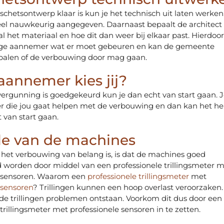
chetsontwerp klaar is kun je het technisch uit laten werken.
eel nauwkeurig aangegeven. Daarnaast bepaalt de architect
 al het materiaal en hoe dit dan weer bij elkaar past. Hierdoo
ge aannemer wat er moet gebeuren en kan de gemeente
palen of de verbouwing door mag gaan.
aannemer kies jij?
rgunning is goedgekeurd kun je dan echt van start gaan. J
 die jou gaat helpen met de verbouwing en dan kan het he
 van start gaan.
le van de machines
het verbouwing van belang is, is dat de machines goed
d worden door middel van een professionele
trillingsmeter
m
e sensoren. Waarom een
professionele
trillingsmeter
met
 sensoren
? Trillingen kunnen een hoop overlast veroorzaken
e trillingen problemen ontstaan. Voorkom dit dus door een
e
trillingsmeter
met professionele sensoren in te zetten.