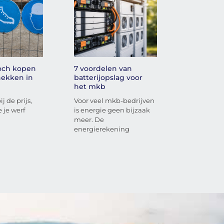
toch kopen
7 voordelen van
ekken in
batterijopslag voor
het mkb
j de prijs,
Voor veel mkb-bedrijven
 je werf
is energie geen bijzaak
meer. De
energierekening