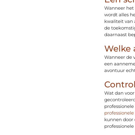
Wanneer het s
wordt alles h
kwaliteit van
de toekomsti
daarnaast be
Welke 
Wanneer de ve
een aannemer
avontuur echt
Contro
Wat dan voor 
gecontroleer
professionel
professionele
kunnen door d
professionel