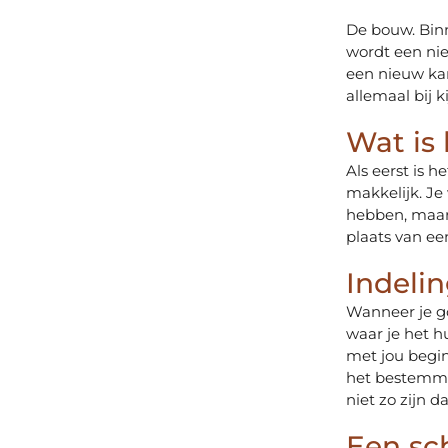
De bouw. Bi
wordt een ni
een nieuw kan
allemaal bij k
Wat is
Als eerst is 
makkelijk. Je
hebben, maar 
plaats van ee
Indeli
Wanneer je go
waar je het h
met jou begin
het bestemmi
niet zo zijn 
Een sc