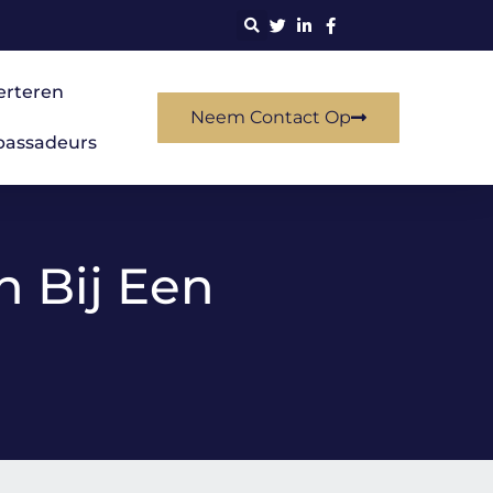
erteren
Neem Contact Op
assadeurs
n Bij Een