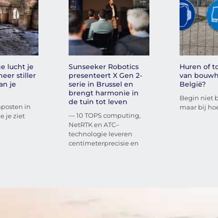
e lucht je
Sunseeker Robotics
Huren of 
eer stiller
presenteert X Gen 2-
van bouwh
an je
serie in Brussel en
België?
brengt harmonie in
Begin niet bi
de tuin tot leven
nposten in
maar bij hoe
— 10 TOPS computing,
e je ziet
NetRTK en ATC–
technologie leveren
centimeterprecisie en