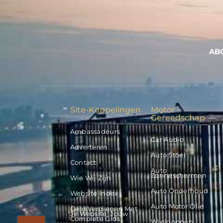
AB
Site-Koppelingen
Motor -
Gereedschap
Ambassadeurs
Car Audio
Adverteren
Auto Stoel
Contact
Auto
Zonneschermen
Wie Wij Zijn
Auto Onderhoud
Website Index
Auto Motor Olie
Geld Verdienen Met
Je Website: Jouw
Complete Gids
Wieldoppen