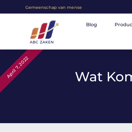
G
e
m
e
e
n
s
c
h
a
p
v
a
n
m
e
n
s
e
n
m
e
t
e
e
n
p
a
s
Blog
Produc
April 7, 2022
Wat Komt