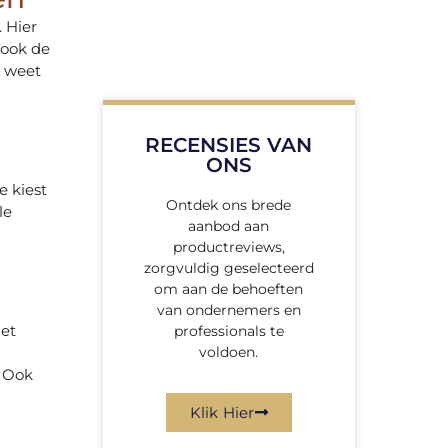
 Hier
 ook de
r weet
RECENSIES VAN
ONS
e kiest
Ontdek ons brede
le
aanbod aan
productreviews,
zorgvuldig geselecteerd
om aan de behoeften
van ondernemers en
et
professionals te
voldoen.
. Ook
Klik Hier