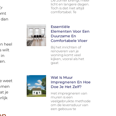
De zomer brengt meer
licht en langere dagen.
Er
Toch is dat niet altijd
comfortabel. Te
komt
r dan
Essentiële
Elementen Voor Een
Duurzame En
Comfortabele Vloer
en heel
Bij het inrichten of
 wilt
renoveren van je
woning komt veel
 in
kijken, vooral als het
en.
gaat
Wat Is Muur
je weet
Impregneren En Hoe
samen
Doe Je Het Zelf?
at je
Het impregneren van
muren is een
lijk
veelgebruikte methode
om de levensduur van
een gebouw te
en