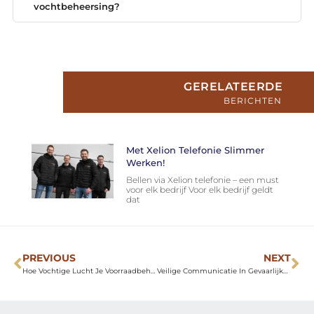
vochtbeheersing?
GERELATEERDE
BERICHTEN
Met Xelion Telefonie Slimmer
Werken!
Bellen via Xelion telefonie – een must
voor elk bedrijf Voor elk bedrijf geldt
dat
PREVIOUS
NEXT
Hoe Vochtige Lucht Je Voorraadbeheer Stiller Saboteert Dan Je Denkt
Veilige Communicatie In Gevaarlijke Werkomgevingen: Waarom Het Geen Bijzaak Is