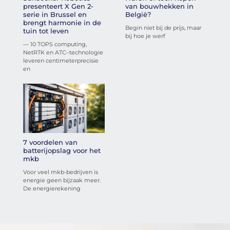
presenteert X Gen 2-
van bouwhekken in
serie in Brussel en
België?
brengt harmonie in de
Begin niet bij de prijs, maar
tuin tot leven
bij hoe je werf
— 10 TOPS computing,
NetRTK en ATC–technologie
leveren centimeterprecisie
en
7 voordelen van
batterijopslag voor het
mkb
Voor veel mkb-bedrijven is
energie geen bijzaak meer.
De energierekening