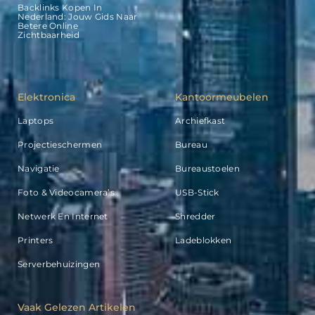
Backlinks Kopen In
Nederland: Jouw Gids Naar
Betere Online
Zichtbaarheid
Elektronica
Kantoormeubelen
Laptops
Archiefkast
Projectieschermen
Bureau
Navigatie
Bureaustoelen
Foto & Videocamera’s
USB-Stick
Netwerk En Internet
Shredder
Printers
Ladeblokken
Serverbehuizingen
Vaak Gelezen Artikelen