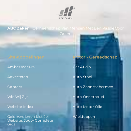
ABC Zaken
, Gemeenschap Van Mensen Met Een Passie Voor
Zaken
Site-Koppelingen
Motor - Gereedschap
Ambassadeurs
Car Audio
Adverteren
Auto Stoel
Contact
Auto Zonneschermen
Wie Wij Zijn
Auto Onderhoud
Website Index
Auto Motor Olie
Geld Verdienen Met Je
Wieldoppen
Website: Jouw Complete
Gids