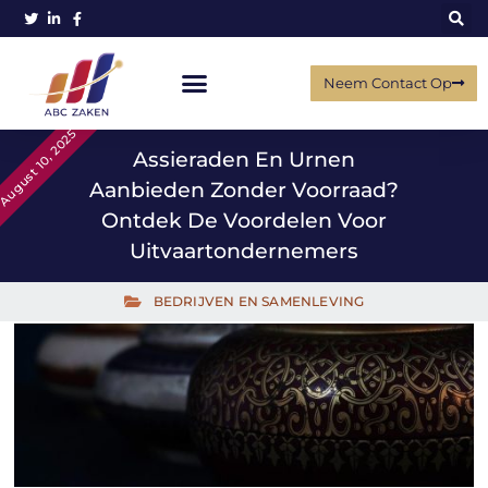
Neem Contact Op
August 10, 2025
Assieraden En Urnen
Aanbieden Zonder Voorraad?
Ontdek De Voordelen Voor
Uitvaartondernemers
BEDRIJVEN EN SAMENLEVING