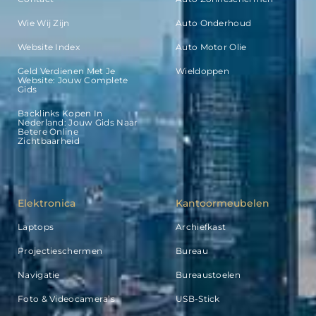
Wie Wij Zijn
Auto Onderhoud
Website Index
Auto Motor Olie
Geld Verdienen Met Je
Wieldoppen
Website: Jouw Complete
Gids
Backlinks Kopen In
Nederland: Jouw Gids Naar
Betere Online
Zichtbaarheid
Elektronica
Kantoormeubelen
Laptops
Archiefkast
Projectieschermen
Bureau
Navigatie
Bureaustoelen
Foto & Videocamera’s
USB-Stick