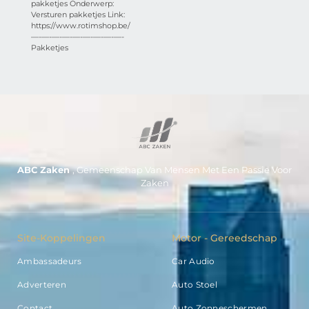
pakketjes Onderwerp:
Versturen pakketjes Link:
https://www.rotimshop.be/
—-—-—-—-—-—-—-—-—-
Pakketjes
ABC Zaken
, Gemeenschap Van Mensen Met Een Passie Voor
Zaken
Site-Koppelingen
Motor - Gereedschap
Ambassadeurs
Car Audio
Adverteren
Auto Stoel
Contact
Auto Zonneschermen