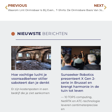
PREVIOUS
NEXT
Waarom Lint Onmisbaar Is Bij Evenementen, Bloemwerk En Cadeaus
T-Shirts: De Onmisbare Basis Van Jouw Garderobe
NIEUWSTE
BERICHTEN
Hoe vochtige lucht je
Sunseeker Robotics
voorraadbeheer stiller
presenteert X Gen 2-
saboteert dan je denkt
serie in Brussel en
brengt harmonie in de
Er zijn kostenposten in een
tuin tot leven
bedrijf die je ziet aankomen
— 10 TOPS computing,
NetRTK en ATC–technologie
leveren centimeterprecisie
en