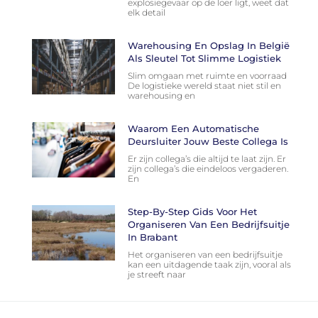
explosiegevaar op de loer ligt, weet dat
elk detail
Warehousing En Opslag In België
Als Sleutel Tot Slimme Logistiek
Slim omgaan met ruimte en voorraad
De logistieke wereld staat niet stil en
warehousing en
Waarom Een Automatische
Deursluiter Jouw Beste Collega Is
Er zijn collega’s die altijd te laat zijn. Er
zijn collega’s die eindeloos vergaderen.
En
Step-By-Step Gids Voor Het
Organiseren Van Een Bedrijfsuitje
In Brabant
Het organiseren van een bedrijfsuitje
kan een uitdagende taak zijn, vooral als
je streeft naar