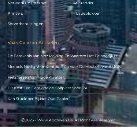
Netwerk En Internet
Shredder
Printers
Ladeblokken
Serverbehuizingen
Vaak Gelezen Artikelen
De Betekenis Van Moz Melding En Waarom Het Belangrijk Is
Meubels Nodig Voor Kantoor? Ga Voor De Meubels Van EMOB!
Fietsflessen Van Hoge Kwaliteit
Dit Kost Een Gemiddelde Golfplaat Voor Jou
Kan Stucloper Bij Het Oud Papier?
Ⓒ2023 - Www.abczaken.be. All Right Are Reserved