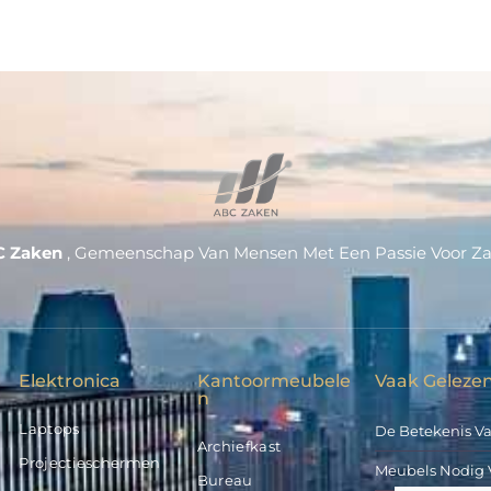
C Zaken
, Gemeenschap Van Mensen Met Een Passie Voor Z
Elektronica
Kantoormeubele
Vaak Gelezen
N
Laptops
De Betekenis V
Archiefkast
Projectieschermen
Meubels Nodig 
Bureau