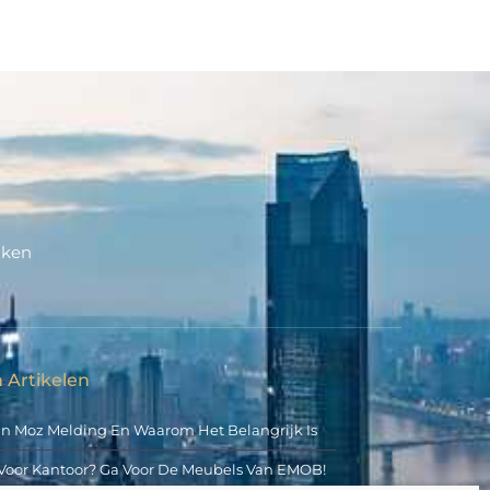
aken
 Artikelen
an Moz Melding En Waarom Het Belangrijk Is
Voor Kantoor? Ga Voor De Meubels Van EMOB!