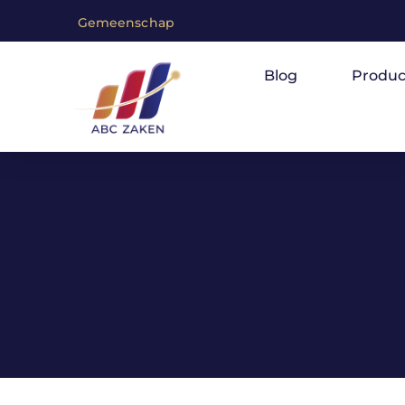
G
e
m
e
e
n
s
c
h
a
p
v
a
n
m
e
n
s
e
Blog
Produc