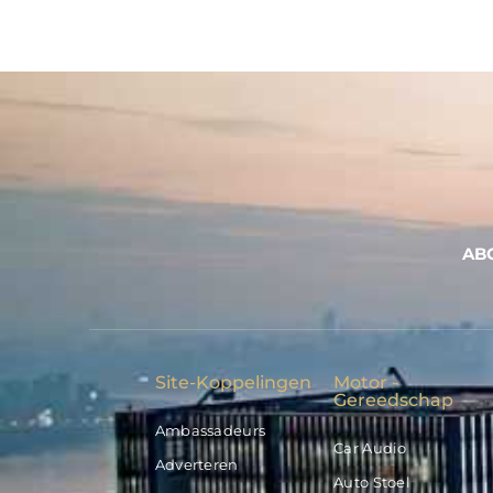
AB
Site-Koppelingen
Motor -
Gereedschap
Ambassadeurs
Car Audio
Adverteren
Auto Stoel