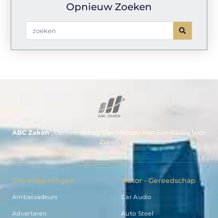
Opnieuw Zoeken
ABC Zaken
, Gemeenschap Van Mensen Met Een Passie Voor
Zaken
Site-Koppelingen
Motor - Gereedschap
Ambassadeurs
Car Audio
Adverteren
Auto Stoel