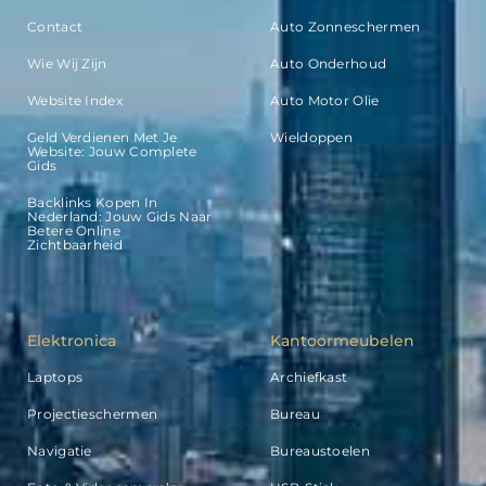
Contact
Auto Zonneschermen
Wie Wij Zijn
Auto Onderhoud
Website Index
Auto Motor Olie
Geld Verdienen Met Je
Wieldoppen
Website: Jouw Complete
Gids
Backlinks Kopen In
Nederland: Jouw Gids Naar
Betere Online
Zichtbaarheid
Elektronica
Kantoormeubelen
Laptops
Archiefkast
Projectieschermen
Bureau
Navigatie
Bureaustoelen