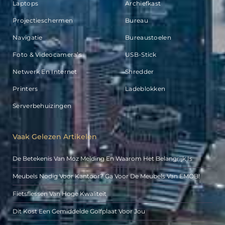
Laptops
Archiefkast
Projectieschermen
Bureau
Navigatie
Bureaustoelen
Foto & Videocamera’s
USB-Stick
Netwerk En Internet
Shredder
Printers
Ladeblokken
Serverbehuizingen
Vaak Gelezen Artikelen
De Betekenis Van Moz Melding En Waarom Het Belangrijk Is
Meubels Nodig Voor Kantoor? Ga Voor De Meubels Van EMOB!
Fietsflessen Van Hoge Kwaliteit
Dit Kost Een Gemiddelde Golfplaat Voor Jou