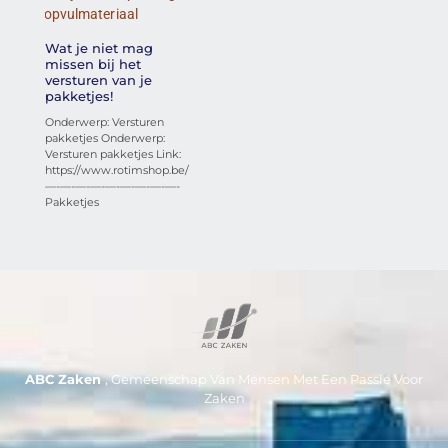
Wat je niet mag
missen bij het
versturen van je
pakketjes!
Onderwerp: Versturen
pakketjes Onderwerp:
Versturen pakketjes Link:
https://www.rotimshop.be/
—-—-—-—-—-—-—-—-—-
Pakketjes
ABC Zaken
, Gemeenschap Van Mensen Met Een Passie Voor
Zaken