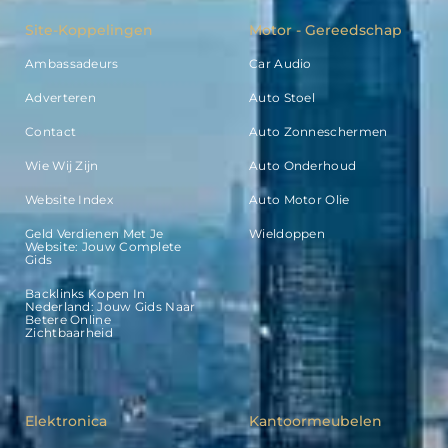
Site-Koppelingen
Motor - Gereedschap
Ambassadeurs
Car Audio
Adverteren
Auto Stoel
Contact
Auto Zonneschermen
Wie Wij Zijn
Auto Onderhoud
Website Index
Auto Motor Olie
Geld Verdienen Met Je
Wieldoppen
Website: Jouw Complete
Gids
Backlinks Kopen In
Nederland: Jouw Gids Naar
Betere Online
Zichtbaarheid
Elektronica
Kantoormeubelen