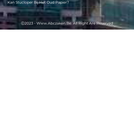
Kan Stucloper Bij Het Oud Papier?
Ⓒ2023 - Www.abczaken.be. All Right Are Reserved