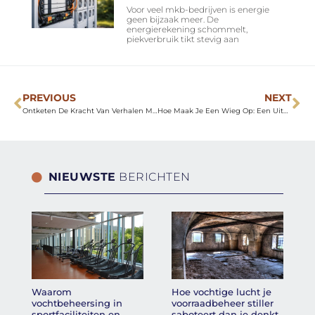
Voor veel mkb-bedrijven is energie
geen bijzaak meer. De
energierekening schommelt,
piekverbruik tikt stevig aan
PREVIOUS
NEXT
Ontketen De Kracht Van Verhalen Met Animatie Laten Maken
Hoe Maak Je Een Wieg Op: Een Uitgebreide Gids
NIEUWSTE
BERICHTEN
Waarom
Hoe vochtige lucht je
vochtbeheersing in
voorraadbeheer stiller
sportfaciliteiten en
saboteert dan je denkt