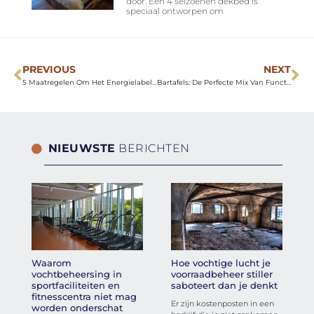
door. Een 4 seizoenen dekbed is
speciaal ontworpen om
PREVIOUS
NEXT
5 Maatregelen Om Het Energielabel Van Je Kantoorpand Te Verbeteren
Bartafels: De Perfecte Mix Van Functie En Stijl Voor Jouw Interieur
NIEUWSTE
BERICHTEN
Waarom
Hoe vochtige lucht je
vochtbeheersing in
voorraadbeheer stiller
sportfaciliteiten en
saboteert dan je denkt
fitnesscentra niet mag
Er zijn kostenposten in een
worden onderschat