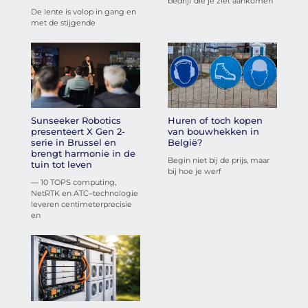
bedrijf die je ziet aankomen
De lente is volop in gang en
met de stijgende
Sunseeker Robotics
Huren of toch kopen
presenteert X Gen 2-
van bouwhekken in
serie in Brussel en
België?
brengt harmonie in de
Begin niet bij de prijs, maar
tuin tot leven
bij hoe je werf
— 10 TOPS computing,
NetRTK en ATC–technologie
leveren centimeterprecisie
en