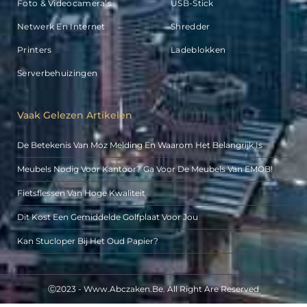
Foto & Videocamera’s
USB-Stick
Netwerk En Internet
Shredder
Printers
Ladeblokken
Serverbehuizingen
Vaak Gelezen Artikelen
De Betekenis Van Moz Melding En Waarom Het Belangrijk Is
Meubels Nodig Voor Kantoor? Ga Voor De Meubels Van EMOB!
Fietsflessen Van Hoge Kwaliteit
Dit Kost Een Gemiddelde Golfplaat Voor Jou
Kan Stucloper Bij Het Oud Papier?
Ⓒ2023 - Www.abczaken.be. All Right Are Reserved