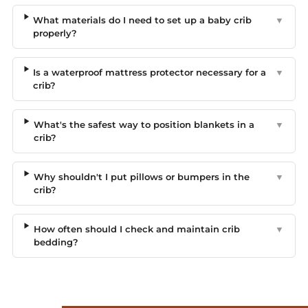
What materials do I need to set up a baby crib
▼
properly?
Is a waterproof mattress protector necessary for a
▼
crib?
What's the safest way to position blankets in a
▼
crib?
Why shouldn't I put pillows or bumpers in the
▼
crib?
How often should I check and maintain crib
▼
bedding?