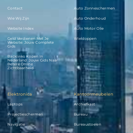
Contact
Auto Zonneschermen
Wie Wij Zijn
Auto Onderhoud
Website Index
Auto Motor Olie
Geld Verdienen Met Je
Wieldoppen
Website: Jouw Complete
Gids
Backlinks Kopen In
Nederland: Jouw Gids Naar
Betere Online
Zichtbaarheid
Elektronica
Kantoormeubelen
Laptops
Archiefkast
Projectieschermen
Bureau
Navigatie
Bureaustoelen