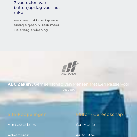
7 voordelen van
batterijopslag voor het
mkb
Voor veel mkb-bedrijven is
energie geen bijzaak meer.
De energierekening
ABC Zaken
, Gemeenschap Van Mensen Met Een Passie Voor
Zaken
Site-Koppelingen
Motor - Gereedschap
Ambassadeurs
Car Audio
Adverteren
Auto Stoel