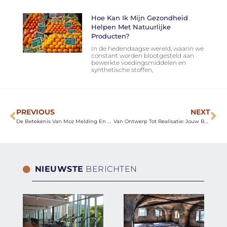
Hoe Kan Ik Mijn Gezondheid
Helpen Met Natuurlijke
Producten?
In de hedendaagse wereld, waarin we
constant worden blootgesteld aan
bewerkte voedingsmiddelen en
synthetische stoffen,
PREVIOUS
NEXT
De Betekenis Van Moz Melding En Waarom Het Belangrijk Is
Van Ontwerp Tot Realisatie: Jouw Beton Ciré Tafel Op Maat Laten Maken
NIEUWSTE
BERICHTEN