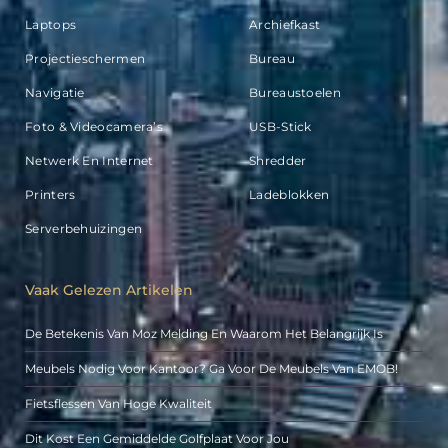
Laptops
Archiefkast
Projectieschermen
Bureau
Navigatie
Bureaustoelen
Foto & Videocamera’s
USB-Stick
Netwerk En Internet
Shredder
Printers
Ladeblokken
Serverbehuizingen
Vaak Gelezen Artikelen
De Betekenis Van Moz Melding En Waarom Het Belangrijk Is
Meubels Nodig Voor Kantoor? Ga Voor De Meubels Van EMOB!
Fietsflessen Van Hoge Kwaliteit
Dit Kost Een Gemiddelde Golfplaat Voor Jou