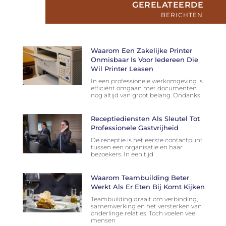
GERELATEERDE
BERICHTEN
Waarom Een Zakelijke Printer
Onmisbaar Is Voor Iedereen Die
Wil Printer Leasen
In een professionele werkomgeving is
efficiënt omgaan met documenten
nog altijd van groot belang. Ondanks
Receptiediensten Als Sleutel Tot
Professionele Gastvrijheid
De receptie is het eerste contactpunt
tussen een organisatie en haar
bezoekers. In een tijd
Waarom Teambuilding Beter
Werkt Als Er Eten Bij Komt Kijken
Teambuilding draait om verbinding,
samenwerking en het versterken van
onderlinge relaties. Toch voelen veel
mensen