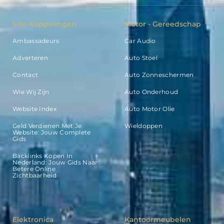
Site-Koppelingen
Motor - Gereedschap
Ambassadeurs
Car Audio
Adverteren
Auto Stoel
Contact
Auto Zonneschermen
Wie Wij Zijn
Auto Onderhoud
Website Index
Auto Motor Olie
Geld Verdienen Met Je
Wieldoppen
Website: Jouw Complete
Gids
Backlinks Kopen In
Nederland: Jouw Gids Naar
Betere Online
Zichtbaarheid
Elektronica
Kantoormeubelen