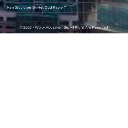
Kan Stucloper Bij Het Oud Papier?
Ⓒ2023 - Www.abczaken.be. All Right Are Reserved