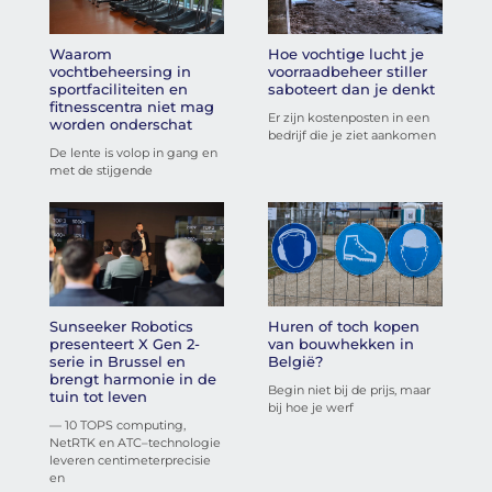
Waarom
Hoe vochtige lucht je
vochtbeheersing in
voorraadbeheer stiller
sportfaciliteiten en
saboteert dan je denkt
fitnesscentra niet mag
Er zijn kostenposten in een
worden onderschat
bedrijf die je ziet aankomen
De lente is volop in gang en
met de stijgende
Sunseeker Robotics
Huren of toch kopen
presenteert X Gen 2-
van bouwhekken in
serie in Brussel en
België?
brengt harmonie in de
Begin niet bij de prijs, maar
tuin tot leven
bij hoe je werf
— 10 TOPS computing,
NetRTK en ATC–technologie
leveren centimeterprecisie
en