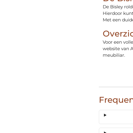
De Bisley rol
Hierdoor kunt
Met een duide
Overzi
Voor een voll
website van A
meubiliar.
Frequen