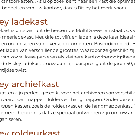
kantoorkasten. Als u op zoek bent naar een kast die optima
de behoeften van uw kantoor, dan is Bisley het merk voor u.
ey ladekast
ekast is ontstaan uit de beroemde MultiDrawer en staat ook 
meerladekast. Met drie tot vijftien laden is deze kast ideaal
 en organiseren van diverse documenten. Bovendien biedt B
t laden van verschillende groottes, waardoor ze geschikt zij
 van zowel losse papieren als kleinere kantoorbenodigdhede
t de Bisley ladekast trouw aan zijn oorsprong uit de jaren 50
tijdse twist.
ey archiefkast
fkasten zijn perfect geschikt voor het archiveren van verschil
 waaronder mappen, folders en hangmappen. Onder deze 
e typen kasten, zoals de roldeurkast en de hangmappenkast.
gemeen hebben, is dat ze speciaal ontworpen zijn om uw ar
rganiseren.
ey roldeurkast