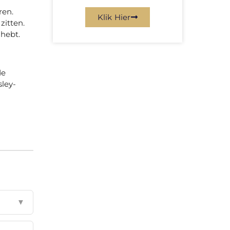
ren.
Klik Hier
zitten.
 hebt.
de
sley-
▼