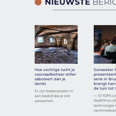
NIEUWSTE
BERI
Hoe vochtige lucht je
Sunseeker 
voorraadbeheer stiller
presenteert
saboteert dan je
serie in Bru
denkt
brengt har
de tuin tot 
Er zijn kostenposten in
— 10 TOPS c
een bedrijf die je ziet
NetRTK en A
aankomen
technologie 
centimeterpr