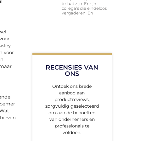
al
te laat zijn. Er zijn
collega’s die eindeloos
vergaderen. En
wel
 voor
isley
n voor
n.
, maar
RECENSIES VAN
ONS
Ontdek ons brede
aanbod aan
lende
productreviews,
noemer
zorgvuldig geselecteerd
 Wat
om aan de behoeften
chieven
van ondernemers en
professionals te
voldoen.