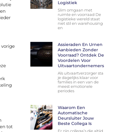
Logistiek
lutie
Slim omgaan met
een
ruimte en voorraad De
ieder
logistieke wereld staat
niet stil en warehousing
en
Assieraden En Urnen
 vorige
Aanbieden Zonder
Voorraad? Ontdek De
Voordelen Voor
eze
Uitvaartondernemers
Als uitvaartverzorger sta
je dagelijks klaar voor
erk
families in een van de
keling
meest emotionele
periodes
Waarom Een
Automatische
Deursluiter Jouw
n
Beste Collega Is
en tot
Er zijn collega’s die altijd