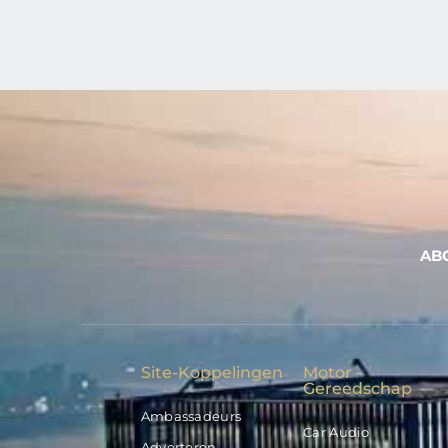
AB
Site-Koppelingen
Motor -
Gereedschap
Ambassadeurs
Car Audio
Adverteren