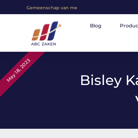
G
e
m
e
e
n
s
c
h
a
p
v
a
n
m
e
n
s
e
n
m
e
t
e
e
n
Blog
Produc
May 18, 2023
Bisley K