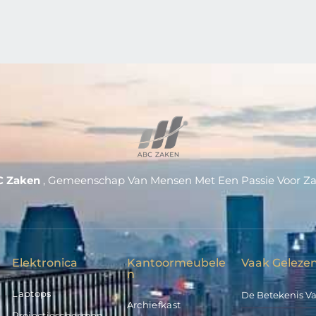
C Zaken
, Gemeenschap Van Mensen Met Een Passie Voor Z
Elektronica
Kantoormeubele
Vaak Gelezen
N
Laptops
De Betekenis V
Archiefkast
Projectieschermen