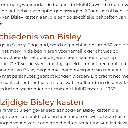
ssortiment, waaronder de befaamde MultiDrawer die een revo
 op het gebied van opbergoplossingen. ABkantoor.nl biedt 
e van Bisley kasten aan, die aan de specifieke behoeften van 
en.
chiedenis van Bisley
tigd in Surrey, Engeland, werd opgericht in de jaren 30 van de
het merk in de beginjaren voornamelijk gericht was op
s, evolueerde het door de jaren heen naar een focus op
air. De Tweede Wereldoorlog speelde een indirecte rol in d
, aangezien Bisley begon met het ontwerpen van metalen
ie met parachutes gedropt konden worden. Dit bracht het m
n contact met metaal en staal, wat resulteerde in de ontwik
roducten, waaronder de iconische MultiDrawer uit 1958.
zijdige Bisley kasten
nl vindt u een gevarieerd aanbod van Bisley kasten die
jn voor hun praktische en functionele ontwerp. Deze kaste
ingen voor diverse opbergbehoeften, variërend van ladekast