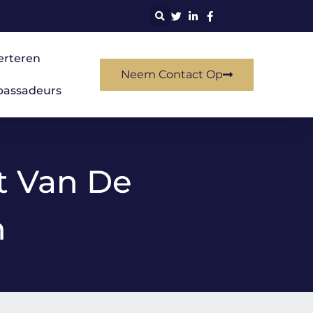
erteren
Neem Contact Op
assadeurs
ht Van De
n