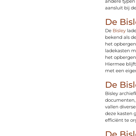
andere typen 
aansluit bij 
De Bisl
De
Bisley
lad
bekend als de 
het opbergen
ladekasten me
het opbergen
Hiermee blijf
met een eigen
De Bisl
Bisley archie
documenten,
vallen divers
deze kasten 
efficiënt te o
De Bisl