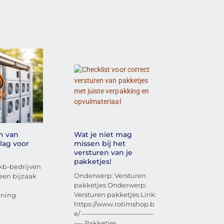
n van
Wat je niet mag
slag voor
missen bij het
versturen van je
pakketjes!
kb-bedrijven
Onderwerp: Versturen
geen bijzaak
pakketjes Onderwerp:
Versturen pakketjes Link:
ening
https://www.rotimshop.b
e/ —-—-—-—-—-—-—-—-
—- Pakketjes