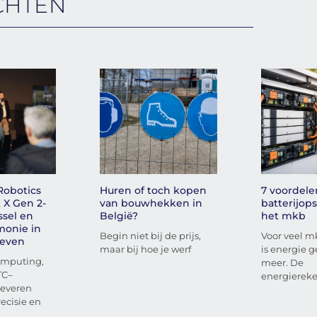
CHTEN
Robotics
Huren of toch kopen
7 voordele
 X Gen 2-
van bouwhekken in
batterijop
ssel en
België?
het mkb
monie in
Begin niet bij de prijs,
Voor veel m
leven
maar bij hoe je werf
is energie 
omputing,
meer. De
TC–
energierek
leveren
ecisie en