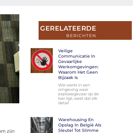
GERELATEERDE
BERICHTEN
Veilige
Communicatie In
Gevaarlijke
Werkomgevingen:
Waarom Het Geen
Bijzaak Is
Wie werkt in een
omgeving waar
explosiegevaar op de
loer ligt, weet dat elk
detail
Warehousing En
Opslag In België Als
Sleutel Tot Slimme
om zijn