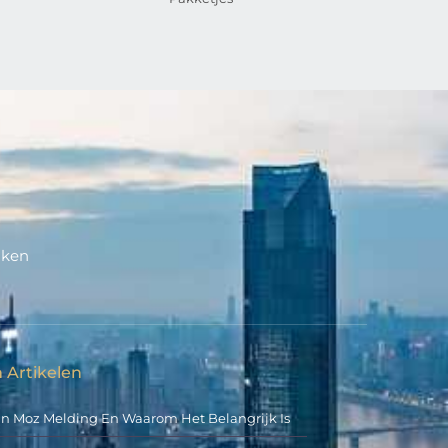
aken
 Artikelen
an Moz Melding En Waarom Het Belangrijk Is