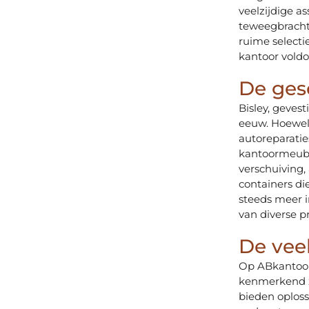
veelzijdige a
teweegbracht
ruime selecti
kantoor voldo
De ges
Bisley, geves
eeuw. Hoewel 
autoreparatie
kantoormeubil
verschuiving
containers d
steeds meer i
van diverse p
De veel
Op ABkantoor.
kenmerkend zi
bieden oploss