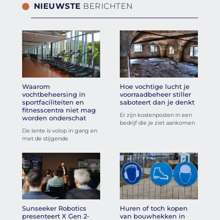
NIEUWSTE
BERICHTEN
Waarom
Hoe vochtige lucht je
vochtbeheersing in
voorraadbeheer stiller
sportfaciliteiten en
saboteert dan je denkt
fitnesscentra niet mag
Er zijn kostenposten in een
worden onderschat
bedrijf die je ziet aankomen
De lente is volop in gang en
met de stijgende
Sunseeker Robotics
Huren of toch kopen
presenteert X Gen 2-
van bouwhekken in