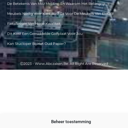
De Betekenis Van Moz Melding En Waarom Het Belangrijk Is
Meubels Nodig Voor Kantoor? Ga Voor De Meubels Van EMOB!
Fietsflessen Van Hoge Kwaliteit
Dit Kost Een Gemiddelde Golfplaat Voor Jou
Kan Stucloper Bij Het Oud Papier?
Ⓒ2023 - Www.abczaken.be. All Right Are Reserved
Beheer toestemming