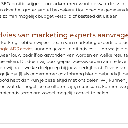
 SEO positie krijgen door adverteren, want de waardes van j
en door het groter aantal bezoekers. Hou goed de gegevens i
e zo min mogelijk budget verspild of besteed dit uit aan
dvies van marketing experts aanvrag
rketking hebben wij een team van marketing experts die jo
oogle ADS advies
kunnen geven. In dit advies zullen we je di
 waar jouw bedrijf op gevonden kan worden en welke resulta
ereiken. Dit doen wij door gepast zoekwoorden aan te lever
en wij naar welke doelgroep bij jouw bedrijf past. Tevens vin
rijk dat jij als ondernemer ook inbreng hierin hebt. Als jij 
hoofd hebt dan kun je deze altijd met ons delen. Wij kunnen 
llen wat de mogelijke resultaten zijn, maar soms kunnen we 
anier adviseren om zoveel mogelijk omzet te halen.