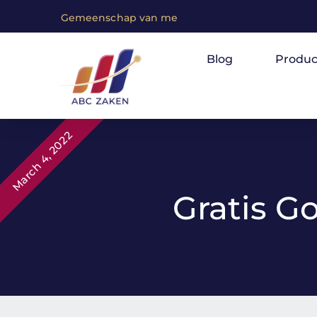
G
e
m
e
e
n
s
c
h
a
p
v
a
n
m
e
n
s
e
n
m
e
t
e
e
n
Blog
Produc
March 4, 2022
Gratis G