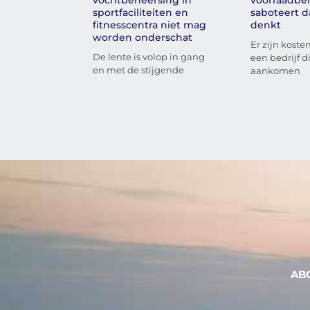
sportfaciliteiten en
saboteert d
fitnesscentra niet mag
denkt
worden onderschat
Er zijn koste
De lente is volop in gang
een bedrijf di
en met de stijgende
aankomen
AB