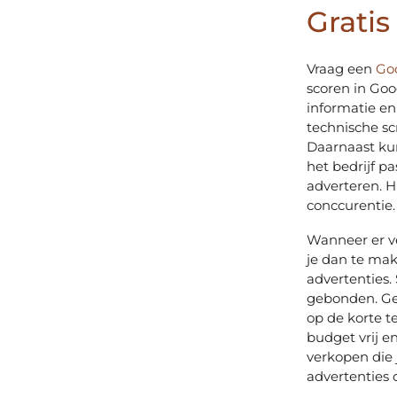
Grati
Vraag een
Go
scoren in Goo
informatie en
technische sc
Daarnaast ku
het bedrijf p
adverteren. H
conccurentie.
Wanneer er ve
je dan te ma
advertenties.
gebonden. Gee
op de korte t
budget vrij e
verkopen die 
advertenties 