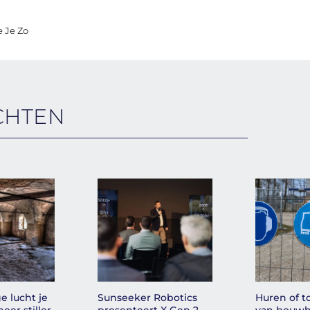
 Je Zo
CHTEN
e lucht je
Sunseeker Robotics
Huren of 
eer stiller
presenteert X Gen 2-
van bouwh