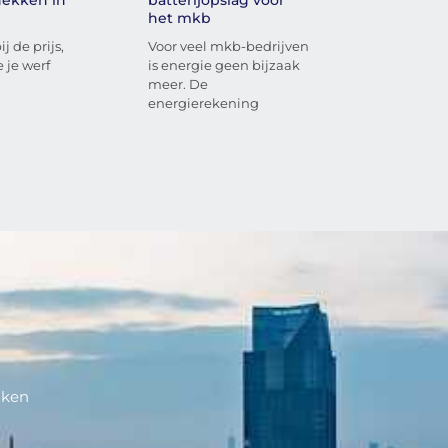
het mkb
j de prijs,
Voor veel mkb-bedrijven
 je werf
is energie geen bijzaak
meer. De
energierekening
aken