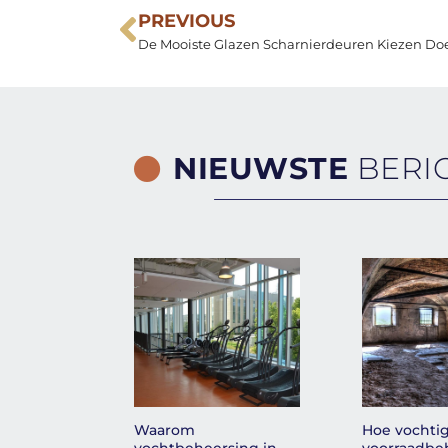
PREVIOUS
De Mooiste Glazen Scharnierdeuren Kiezen Doe
NIEUWSTE
BERI
Waarom
Hoe vochtig
vochtbeheersing in
voorraadbeh