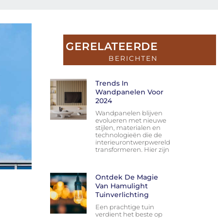
GERELATEERDE
BERICHTEN
Trends In
Wandpanelen Voor
2024
Wandpanelen blijven
evolueren met nieuwe
stijlen, materialen en
technologieën die de
interieurontwerpwereld
transformeren. Hier zijn
Ontdek De Magie
Van Hamulight
Tuinverlichting
Een prachtige tuin
verdient het beste op