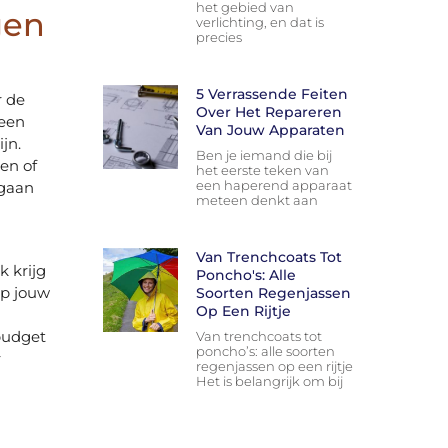
het gebied van
gen
verlichting, en dat is
precies
n
5 Verrassende Feiten
r de
Over Het Repareren
 een
Van Jouw Apparaten
jn.
Ben je iemand die bij
en of
het eerste teken van
een haperend apparaat
 gaan
meteen denkt aan
Van Trenchcoats Tot
k krijg
Poncho's: Alle
op jouw
Soorten Regenjassen
Op Een Rijtje
 budget
Van trenchcoats tot
poncho’s: alle soorten
r
regenjassen op een rijtje
Het is belangrijk om bij