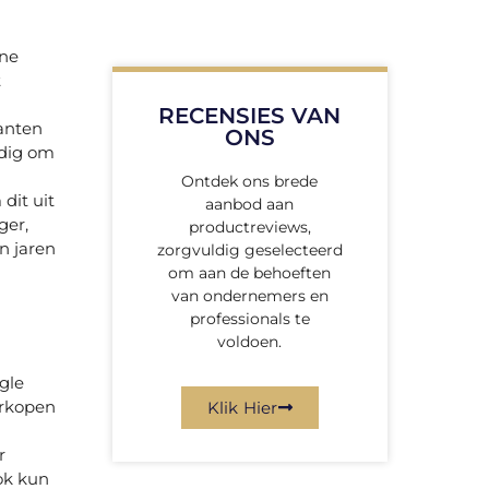
ine
t
RECENSIES VAN
lanten
ONS
odig om
Ontdek ons brede
dit uit
aanbod aan
ger,
productreviews,
n jaren
zorgvuldig geselecteerd
om aan de behoeften
van ondernemers en
professionals te
voldoen.
gle
erkopen
Klik Hier
r
ok kun