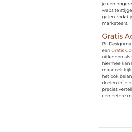
je een hogere
website stijg
gaten zodat j
marketeers.
Gratis A
Bij Designma
een
Gratis G
uitleggen als
hiermee kan b
maar ook kijk
het ook belang
doelen in je 
precies verte
een betere m