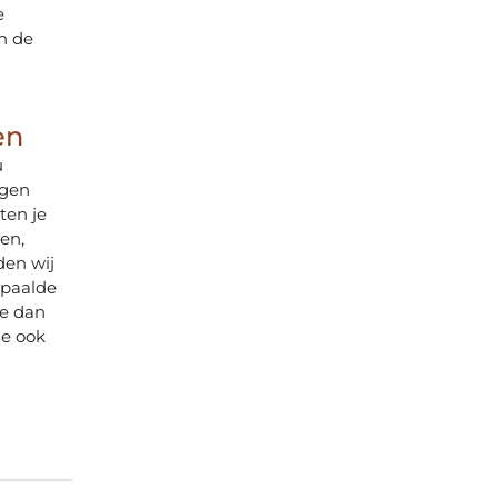
e
n de
en
u
ngen
ten je
en,
den wij
bepaalde
je dan
je ook