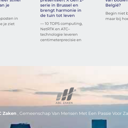
an je
serie in Brussel en
België?
brengt harmonie in
Begin niet bi
de tuin tot leven
nposten in
maar bij hoe
— 10 TOPS computing,
e je ziet
NetRTK en ATC–
technologie leveren
centimeterprecisie en
C Zaken
, Gemeenschap Van Mensen Met Een Passie Voor Z