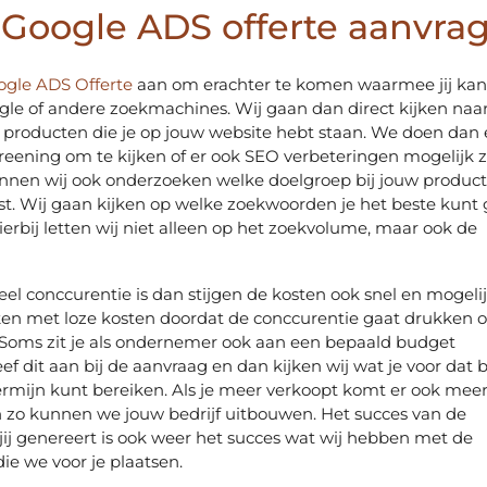
s Google ADS offerte aanvra
ogle ADS Offerte
aan om erachter te komen waarmee jij ka
gle of andere zoekmachines. Wij gaan dan direct kijken naa
 producten die je op jouw website hebt staan. We doen dan
reening om te kijken of er ook SEO verbeteringen mogelijk zi
nnen wij ook onderzoeken welke doelgroep bij jouw product
ast. Wij gaan kijken op welke zoekwoorden je het beste kunt
ierbij letten wij niet alleen op het zoekvolume, maar ook de
el conccurentie is dan stijgen de kosten ook snel en mogelij
ken met loze kosten doordat de conccurentie gaat drukken 
 Soms zit je als ondernemer ook aan een bepaald budget
f dit aan bij de aanvraag en dan kijken wij wat je voor dat
ermijn kunt bereiken. Als je meer verkoopt komt er ook mee
n zo kunnen we jouw bedrijf uitbouwen. Het succes van de
jij genereert is ook weer het succes wat wij hebben met de
die we voor je plaatsen.