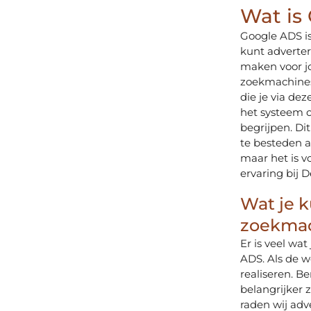
Wat is
Google ADS i
kunt adverter
maken voor jo
zoekmachines 
die je via de
het systeem o
begrijpen. Di
te besteden a
maar het is v
ervaring bij 
Wat je k
zoekma
Er is veel wa
ADS. Als de w
realiseren. B
belangrijker 
raden wij adv