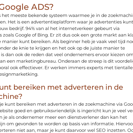
 Google ADS?
s het meeste bekende systeem waarmee je in de zoekmach
en. Het is een advertentieplatform waar je advertenties kun
uw bedrijf. 94% van al het internetverkeer gebeurt via
zoals Google of Bing. Er zit dus ook een grote markt aan k
ze manier kunt bereiken. Als beginner heb je vaak veel tijd n
nder de knie te krijgen en het ook op de juiste manier te
t is dan ook de reden dat veel ondernemers ervoor kiezen om 
an een marketingbureau. Onderaan de streep is dit voordeli
ooral ook effectiever. Er werken immers experts met tientalle
Designmarketking.
unt bereiken met adverteren in de
chine?
t je kunt bereiken met adverteren in de zoekmachine via Goo
ebsite goed en gebruiksvriendelijk is ingericht kun je veel v
en je als ondernemer meer een dienstverlener dan kan het
zijn om gevonden te worden op basis van informatie. Hiervoo
erteren niet aan, maar je kunt daarvoor wel SEO inzetten. O