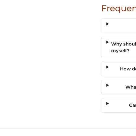
Frequen
Why should
myself?
How do
What
Ca