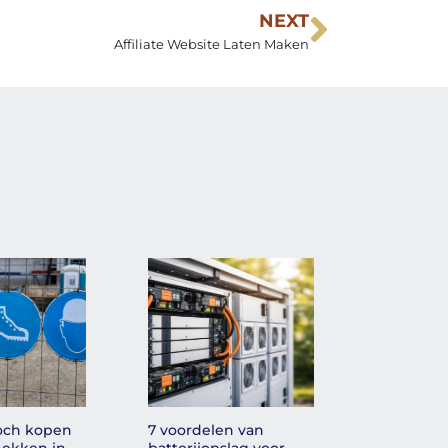
NEXT
Affiliate Website Laten Maken
toch kopen
7 voordelen van
ekken in
batterijopslag voor