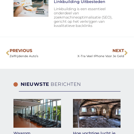
Linkbuilding Uitbesteden
Linkbuilding is een essentieel
onderdeel van
zoekmachineoptimalisatie (SEO),
gericht op het verkrijgen van
kwalitatieve backlinks
PREVIOUS
NEXT
Zelfrijdende Auto’s
X-Tra Veel IPhone Voor Je Geld
NIEUWSTE
BERICHTEN
Waarom
Hoe vochtige lucht je