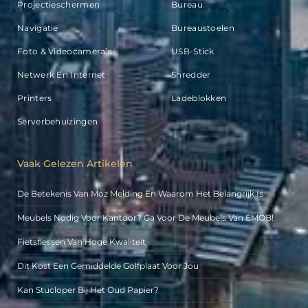
Projectieschermen
Bureau
Navigatie
Bureaustoelen
Foto & Videocamera’s
USB-Stick
Netwerk En Internet
Shredder
Printers
Ladeblokken
Serverbehuizingen
Vaak Gelezen Artikelen
De Betekenis Van Moz Melding En Waarom Het Belangrijk Is
Meubels Nodig Voor Kantoor? Ga Voor De Meubels Van EMOB!
Fietsflessen Van Hoge Kwaliteit
Dit Kost Een Gemiddelde Golfplaat Voor Jou
Kan Stucloper Bij Het Oud Papier?