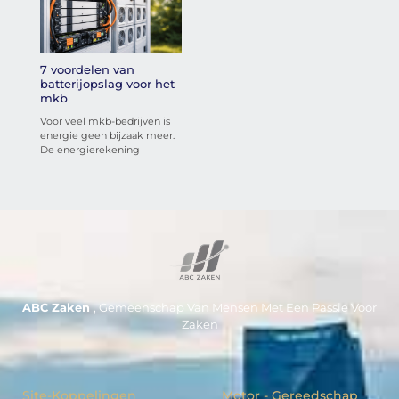
7 voordelen van
batterijopslag voor het
mkb
Voor veel mkb-bedrijven is
energie geen bijzaak meer.
De energierekening
ABC Zaken
, Gemeenschap Van Mensen Met Een Passie Voor
Zaken
Site-Koppelingen
Motor - Gereedschap