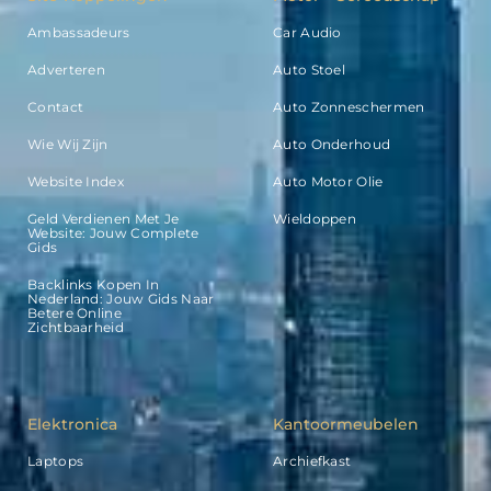
Ambassadeurs
Car Audio
Adverteren
Auto Stoel
Contact
Auto Zonneschermen
Wie Wij Zijn
Auto Onderhoud
Website Index
Auto Motor Olie
Geld Verdienen Met Je
Wieldoppen
Website: Jouw Complete
Gids
Backlinks Kopen In
Nederland: Jouw Gids Naar
Betere Online
Zichtbaarheid
Elektronica
Kantoormeubelen
Laptops
Archiefkast