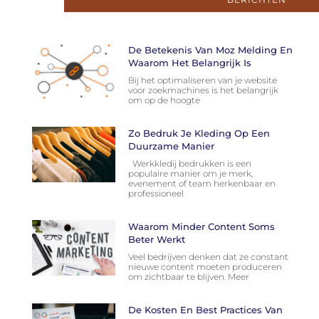
De Betekenis Van Moz Melding En
Waarom Het Belangrijk Is
Bij het optimaliseren van je website
voor zoekmachines is het belangrijk
om op de hoogte
Zo Bedruk Je Kleding Op Een
Duurzame Manier
Werkkledij bedrukken is een
populaire manier om je merk,
evenement of team herkenbaar en
professioneel
Waarom Minder Content Soms
Beter Werkt
Veel bedrijven denken dat ze constant
nieuwe content moeten produceren
om zichtbaar te blijven. Meer
De Kosten En Best Practices Van