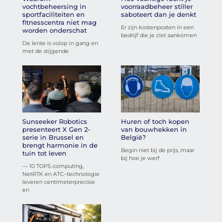
vochtbeheersing in
voorraadbeheer stiller
sportfaciliteiten en
saboteert dan je denkt
fitnesscentra niet mag
Er zijn kostenposten in een
worden onderschat
bedrijf die je ziet aankomen
De lente is volop in gang en
met de stijgende
Sunseeker Robotics
Huren of toch kopen
presenteert X Gen 2-
van bouwhekken in
serie in Brussel en
België?
brengt harmonie in de
Begin niet bij de prijs, maar
tuin tot leven
bij hoe je werf
— 10 TOPS computing,
NetRTK en ATC–technologie
leveren centimeterprecisie
en