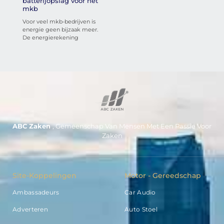
batterijopslag voor het
mkb
Voor veel mkb-bedrijven is
energie geen bijzaak meer.
De energierekening
ABC Zaken
, Gemeenschap Van Mensen Met Een Passie Voor
Zaken
Site-Koppelingen
Motor - Gereedschap
Ambassadeurs
Car Audio
Adverteren
Auto Stoel