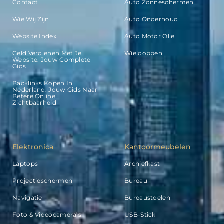
Contact
Auto Zonneschermen
Wie Wij Zijn
Auto Onderhoud
Website Index
Auto Motor Olie
Geld Verdienen Met Je
Wieldoppen
Website: Jouw Complete
Gids
Backlinks Kopen In
Nederland: Jouw Gids Naar
Betere Online
Zichtbaarheid
Elektronica
Kantoormeubelen
Laptops
Archiefkast
Projectieschermen
Bureau
Navigatie
Bureaustoelen
Foto & Videocamera’s
USB-Stick