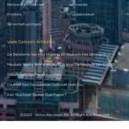
Netwerk En Internet
Shredder
Printers
Ladeblokken
Serverbehuizingen
Vaak Gelezen Artikelen
De Betekenis Van Moz Melding En Waarom Het Belangrijk Is
Meubels Nodig Voor Kantoor? Ga Voor De Meubels Van EMOB!
Fietsflessen Van Hoge Kwaliteit
Dit Kost Een Gemiddelde Golfplaat Voor Jou
Kan Stucloper Bij Het Oud Papier?
Ⓒ2023 - Www.abczaken.be. All Right Are Reserved