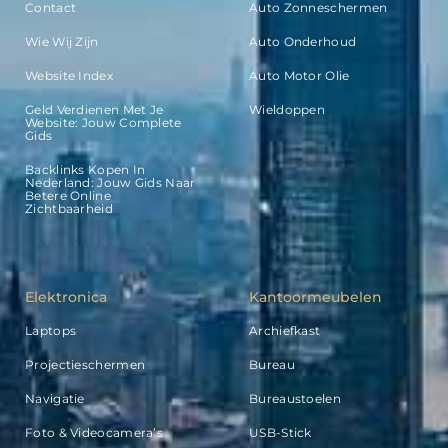
Contact
Auto Zonneschermen
Wie Wij Zijn
Auto Onderhoud
Website Index
Auto Motor Olie
Geld Verdienen Met Je
Wieldoppen
Website: Jouw Complete
Gids
Backlinks Kopen In
Nederland: Jouw Gids Naar
Betere Online
Zichtbaarheid
Elektronica
Kantoormeubelen
Laptops
Archiefkast
Projectieschermen
Bureau
Navigatie
Bureaustoelen
Foto & Videocamera’s
USB-Stick