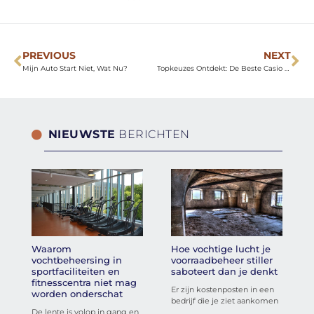
PREVIOUS
NEXT
Mijn Auto Start Niet, Wat Nu?
Topkeuzes Ontdekt: De Beste Casio Keyboards Van Het Jaar
NIEUWSTE
BERICHTEN
Waarom
Hoe vochtige lucht je
vochtbeheersing in
voorraadbeheer stiller
sportfaciliteiten en
saboteert dan je denkt
fitnesscentra niet mag
Er zijn kostenposten in een
worden onderschat
bedrijf die je ziet aankomen
De lente is volop in gang en