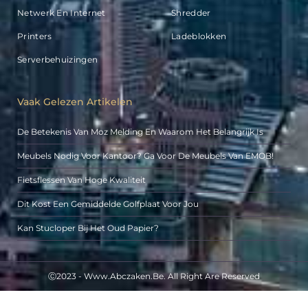
Netwerk En Internet
Shredder
Printers
Ladeblokken
Serverbehuizingen
Vaak Gelezen Artikelen
De Betekenis Van Moz Melding En Waarom Het Belangrijk Is
Meubels Nodig Voor Kantoor? Ga Voor De Meubels Van EMOB!
Fietsflessen Van Hoge Kwaliteit
Dit Kost Een Gemiddelde Golfplaat Voor Jou
Kan Stucloper Bij Het Oud Papier?
Ⓒ2023 - Www.abczaken.be. All Right Are Reserved