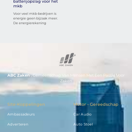
batterijopslag voor het
mkb
Voor veel mkb-bedrijven is
energie geen bijzaak meer.
De energierekening
ABC Zaken
, Gemeenschap Van Mensen Met Een Passie Voor
Zaken
Site-Koppelingen
Motor - Gereedschap
Ambassadeurs
Car Audio
Adverteren
Auto Stoel