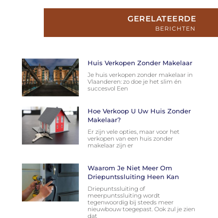
GERELATEERDE
BERICHTEN
Huis Verkopen Zonder Makelaar
Je huis verkopen zonder makelaar in
Vlaanderen: zo doe je het slim én
succesvol Een
Hoe Verkoop U Uw Huis Zonder
Makelaar?
Er zijn vele opties, maar voor het
verkopen van een huis zonder
makelaar zijn er
Waarom Je Niet Meer Om
Driepuntssluiting Heen Kan
Driepuntssluiting of
meerpuntssluiting wordt
tegenwoordig bij steeds meer
nieuwbouw toegepast. Ook zul je zien
dat