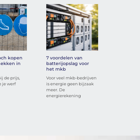
toch kopen
7 voordelen van
ekken in
batterijopslag voor
het mkb
j de prijs,
Voor veel mkb-bedrijven
 je werf
is energie geen bijzaak
meer. De
energierekening