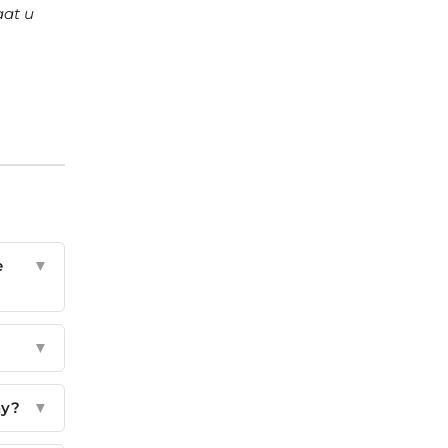
aat u
e
▼
▼
ny?
▼