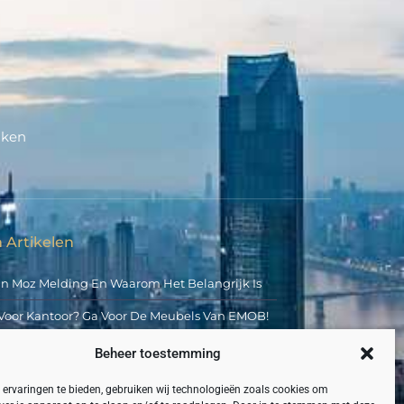
aken
 Artikelen
an Moz Melding En Waarom Het Belangrijk Is
Voor Kantoor? Ga Voor De Meubels Van EMOB!
 Hoge Kwaliteit
Beheer toestemming
middelde Golfplaat Voor Jou
ervaringen te bieden, gebruiken wij technologieën zoals cookies om