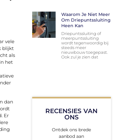
Waarom Je Niet Meer
Om Driepuntssluiting
Heen Kan
Driepuntssluiting of
meerpuntssluiting
r vele
wordt tegenwoordig bij
steeds meer
 blijkt
nieuwbouw toegepast.
cht als
Ook zul je zien dat
in het
atieve
 onder
en dan
wordt
RECENSIES VAN
. Er
ONS
dere
ding
Ontdek ons brede
aanbod aan