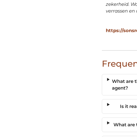
zekerheid. Wa
verrassen en 
https://sons
Frequen
What are t
agent?
Is it r
What are 