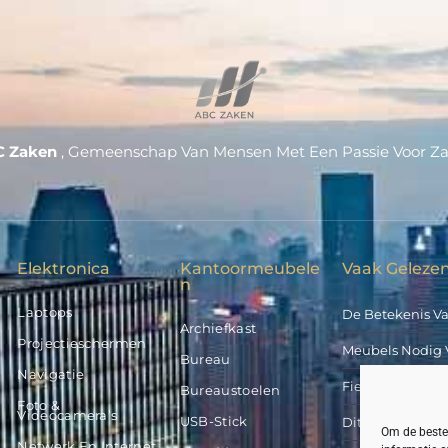
C Zaken
, Gemeenschap Van Mensen Met Een Passie Voor Z
Elektronica
Kantoormeubele
Vaak Gelezen
N
Laptops
De Betekenis V
Archiefkast
Projectieschermen
Meubels Nodig 
Bureau
Navigatie
Fietsflessen Van
Bureaustoelen
Foto &
Videocamera’s
USB-Stick
Dit Kost Een Ge
Om de beste 
Netwerk En Internet