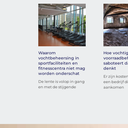
Waarom
Hoe vochtig
vochtbeheersing in
voorraadbeh
sportfaciliteiten en
saboteert d
fitnesscentra niet mag
denkt
worden onderschat
Er zijn koste
De lente is volop in gang
een bedrijf di
en met de stijgende
aankomen