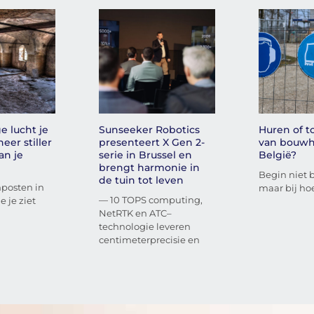
e lucht je
Sunseeker Robotics
Huren of 
eer stiller
presenteert X Gen 2-
van bouwh
an je
serie in Brussel en
België?
brengt harmonie in
Begin niet bi
de tuin tot leven
nposten in
maar bij hoe
— 10 TOPS computing,
e je ziet
NetRTK en ATC–
technologie leveren
centimeterprecisie en