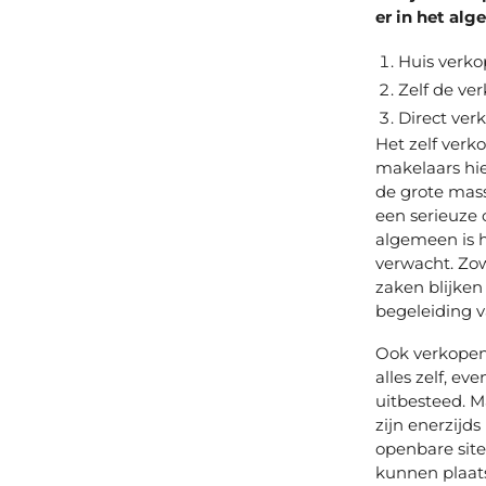
er in het al
Huis verko
Zelf de ve
Direct ver
Het zelf verk
makelaars hier
de grote mass
een serieuze 
algemeen is 
verwacht. Zo
zaken blijken 
begeleiding v
Ook verkopen
alles zelf, e
uitbesteed. M
zijn enerzijd
openbare sit
kunnen plaats