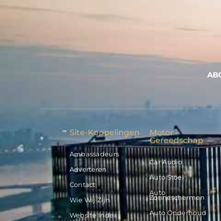
AB
Site-Koppelingen
Motor -
Gereedschap
Ambassadeurs
Car Audio
Adverteren
Auto Stoel
Contact
Auto
Zonneschermen
Wie Wij Zijn
Auto Onderhoud
Website Index