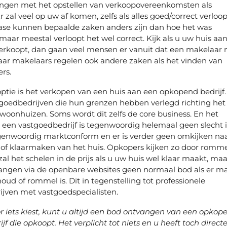
ngen met het opstellen van verkoopovereenkomsten als
r zal veel op uw af komen, zelfs als alles goed/correct verloo
fase kunnen bepaalde zaken anders zijn dan hoe het was
maar meestal verloopt het wel correct. Kijk als u uw huis aa
erkoopt, dan gaan veel mensen er vanuit dat een makelaar n
 Maar makelaars regelen ook andere zaken als het vinden van
ers.
optie is het verkopen van een huis aan een opkopend bedrijf.
tgoedbedrijven die hun grenzen hebben verlegd richting het
oonhuizen. Soms wordt dit zelfs de core business. En het
een vastgoedbedrijf is tegenwoordig helemaal geen slecht 
genwoordig marktconform en er is verder geen omkijken na
 of klaarmaken van het huis. Opkopers kijken zo door romm
zal het schelen in de prijs als u uw huis wel klaar maakt, maa
ngen via de openbare websites geen normaal bod als er m
oud of rommel is. Dit in tegenstelling tot professionele
jven met vastgoedspecialisten.
r iets kiest, kunt u altijd een bod ontvangen van een opkope
f die opkoopt. Het verplicht tot niets en u heeft toch direct