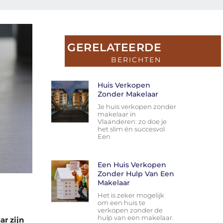
GERELATEERDE
BERICHTEN
Huis Verkopen
Zonder Makelaar
Je huis verkopen zonder
makelaar in
Vlaanderen: zo doe je
het slim én succesvol
Een
Een Huis Verkopen
Zonder Hulp Van Een
Makelaar
Het is zeker mogelijk
om een huis te
verkopen zonder de
hulp van een makelaar.
r zijn