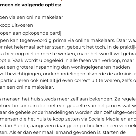
gemeen de volgende opties:
pen via een online makelaar
rkoop uitvoeren
kopen aan opkopende partij
open kan tegenwoordig prima via online makelaars. Daar waa
 niet helemaal achter staan, gebeurt het toch. In de praktijk
a hier nog niet in mee te werken, maar het wordt wel gebra
optie. Vaak wordt u begeleid in alle fasen van verkoop, maar 
het een grotere inspanning dan woningeigenaren hadden
wel bezichtigingen, onderhandelingen alsmede de administr
particulieren ook niet altijd even correct uit te voeren, zelfs
an een online makelaar.
 mensen het huis steeds meer zelf aan bekenden. Ze regel
ventueel in combinatie met een gedeelte van het proces wat 
aar de gehele onderhandelingen worden dan zelf uitgevoerd
s mensen die het huis te koop zetten via Sociale Media en an
es dan Funda, aangezien daar geen particulieren een vermel
en. Als er dan eenmaal iemand gevonden is, starten de