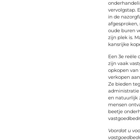
onderhandeli
vervolgstap. E
in de nazorg
afgesproken, 
oude buren v
zijn plek is.
kansrijke kop
Een 3e reële 
zijn vaak vas
opkopen van w
verkopen aan 
Ze bieden te
administratie
en natuurlijk 
mensen ontva
beetje onderh
vastgoedbedri
Voordat u voo
vastgoedbedrij