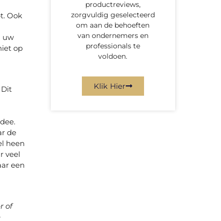
productreviews,
zorgvuldig geselecteerd
pt. Ook
om aan de behoeften
van ondernemers en
n uw
professionals te
iet op
voldoen.
Klik Hier
 Dit
idee.
ar de
el heen
r veel
aar een
r of
e